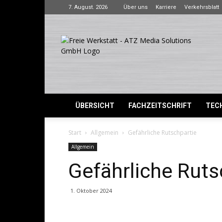
7. August. 2026
Über uns
Karriere
Verkehrsblatt
Freie
Werkstatt
ÜBERSICHT
FACHZEITSCHRIFT
TECH
Start
Allgemein
Gefährliche Rutschpartie
Allgemein
Gefährliche Ruts
1. Oktober 2024
Share