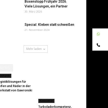
Boxenstopp Frühjahr 2026.
Viele Lösungen, ein Partner
30. März 2026
Special: Kleben statt schweißen
21. November 2024
W
Te
Mehr laden
NEWS
echanik
gistiklösungen für
ifen und Räder in der
rkstatt von Gawronski
Newsletter
Turboladerkompetenz,