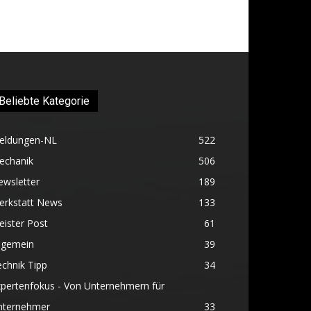
Beliebte Kategorie
eldungen-NL
522
echanik
506
ewsletter
189
erkstatt News
133
ister Post
61
lgemein
39
chnik Tipp
34
pertenfokus - Von Unternehmern für
nternehmer
33