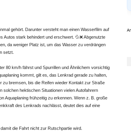
inmal gehört. Darunter versteht man einen Wasserfilm auf
A
s Autos stark behindert und erschwert. 💦❌ Abgenutzte
gen, da weniger Platz ist, um das Wasser zu verdrängen
 setzt.
er 80 km/h fährst und Spurrillen und Ähnlichem vorsichtig
aplaning kommt, gilt es, das Lenkrad gerade zu halten,
er zu bremsen, bis die Reifen wieder Kontakt zur Straße
 in solchen hektischen Situationen vielen Autofahrern
von Aquaplaning frühzeitig zu erkennen. Wenn z. B. große
kkraft des Lenkrads nachlässt, deutet dies auf eine
amit die Fahrt nicht zur Rutschpartie wird.