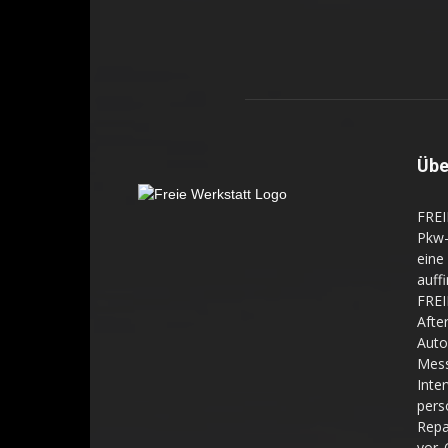
Übe
FREI
Pkw-
eine
auff
FREI
Aft
Auto
Mes
Inte
pers
Repa
vor 