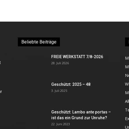
Beliebte Beiträge
FREIE WERKSTATT 7/8-2026
M
t
28. Juli 2026
M
N
W
Geschützt: 2025 – 48
3. Juli 2025
r
Me
Al
Te
Geschützt: Lambo ante portas –
ist das ein Grund zur Unruhe?
Ex
22. Juni 2023
U