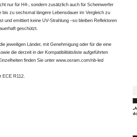
icht nur für H4-, sondern zusätzlich auch für Scheinwerfer
e bis zu sechsmal längere Lebensdauer im Vergleich zu
t und emittiert keine UV-Strahlung –so bleiben Reflektoren
auerhaft geschützt.
die jeweiligen Länder, mit Genehmigung oder für die eine
e die derzeit in der Kompatibilitätsliste aufgeführten
Einzelheiten finden Sie unter www.osram.com/nb-led
er ECE R112.
L
„A
do