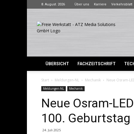
8. August. 2026
Über uns
Karriere
Verkehrsblatt
Freie
Werkstatt
ÜBERSICHT
FACHZEITSCHRIFT
TECH
Start
Meldungen-NL
Mechanik
Neue Osram-LED
Meldungen-NL
Mechanik
Neue Osram-LED
100. Geburtstag
24. Juli 2025