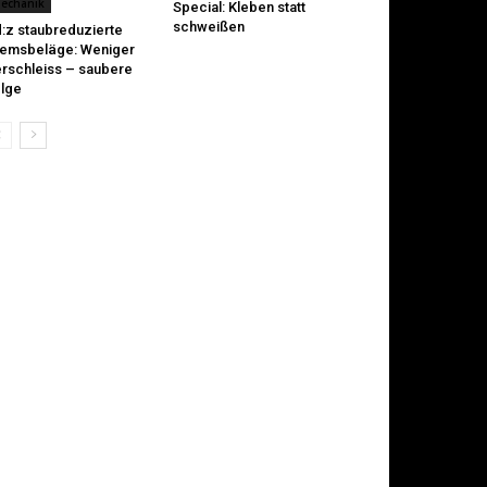
echanik
Special: Kleben statt
schweißen
:z staubreduzierte
emsbeläge: Weniger
rschleiss – saubere
lge