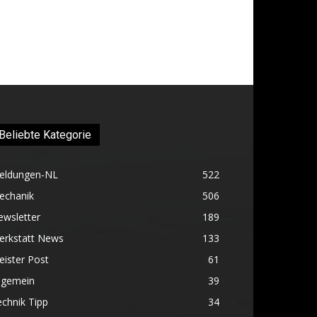
Beliebte Kategorie
eldungen-NL
522
echanik
506
ewsletter
189
erkstatt News
133
ister Post
61
lgemein
39
chnik Tipp
34