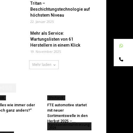
Tritan –
Beschichtungstechnologie auf
höchstem Niveau
22. Januar 2025
Mehr als Service:
Wartungslisten von 61
Herstellern in einem Klick
W
19. November 2025
Te
Mehr laden
NEWS
ack
Mechanik
lles wie immer oder
FTE automotive startet
ch ganz anders?“
mit neuer
Sortimentswelle in den
Herbst 2025 –...
Karosserieinstandsetzung
2024