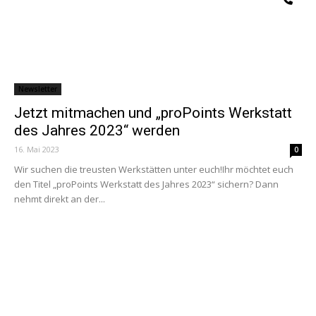
Newsletter
Jetzt mitmachen und „proPoints Werkstatt
des Jahres 2023“ werden
16. Mai 2023
0
Wir suchen die treusten Werkstätten unter euch!Ihr möchtet euch
den Titel „proPoints Werkstatt des Jahres 2023“ sichern? Dann
nehmt direkt an der...