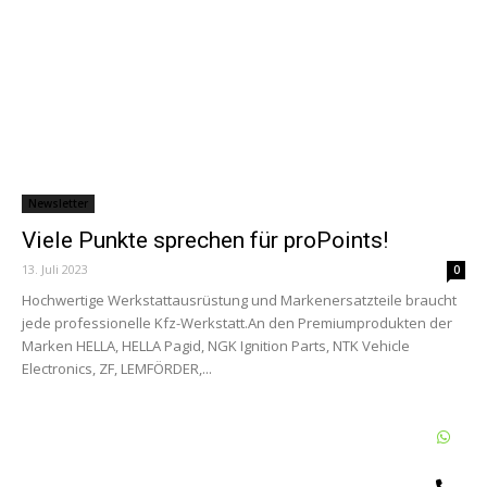
Newsletter
Viele Punkte sprechen für proPoints!
13. Juli 2023
0
Hochwertige Werkstattausrüstung und Markenersatzteile braucht
jede professionelle Kfz-Werkstatt.An den Premiumprodukten der
Marken HELLA, HELLA Pagid, NGK Ignition Parts, NTK Vehicle
Electronics, ZF, LEMFÖRDER,...
W
Te