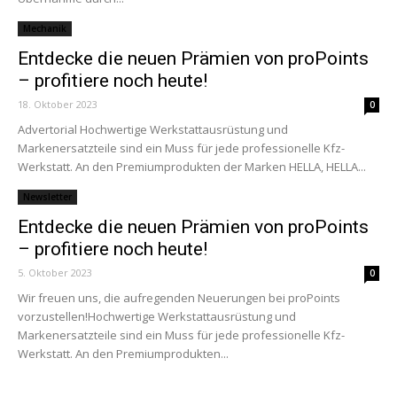
Mechanik
Entdecke die neuen Prämien von proPoints
– profitiere noch heute!
18. Oktober 2023
0
Advertorial Hochwertige Werkstattausrüstung und
Markenersatzteile sind ein Muss für jede professionelle Kfz-
Werkstatt. An den Premiumprodukten der Marken HELLA, HELLA...
Newsletter
Entdecke die neuen Prämien von proPoints
– profitiere noch heute!
5. Oktober 2023
0
Wir freuen uns, die aufregenden Neuerungen bei proPoints
vorzustellen!Hochwertige Werkstattausrüstung und
Markenersatzteile sind ein Muss für jede professionelle Kfz-
Werkstatt. An den Premiumprodukten...