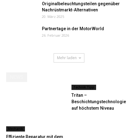
Originalbeleuchtungsteilen gegenüber
Nachrüstmarkt-Alternativen
20. März 2025
Partnertage in der MotorWorld
26. Februar 2026
Mehr laden
NEWS
Technik Tipp
Tritan –
Beschichtungstechnologie
auf höchstem Niveau
Mechanik
Effiziente Reparatur mit dem