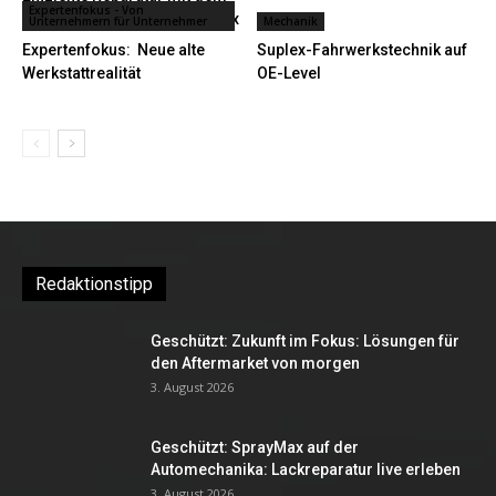
Expertenfokus - Von
UV-Lacksystem von SprayMax
Unternehmern für Unternehmer
Mechanik
Expertenfokus: Neue alte
Suplex-Fahrwerkstechnik auf
Werkstattrealität
OE-Level
Redaktionstipp
Geschützt: Zukunft im Fokus: Lösungen für
den Aftermarket von morgen
3. August 2026
Geschützt: SprayMax auf der
Automechanika: Lackreparatur live erleben
3. August 2026