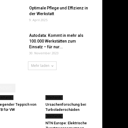
Optimale Pflege und Effizienz in
der Werkstatt
9. April 2025
Autodata: Kommt in mehr als
100.000 Werkstätten zum
Einsatz – für nur...
30. November 2023
Mehr laden
NEWS
echanik
Mechanik
iegender Teppich von
Ursachenforschung bei
B für VW
Turboladerschäden
Mechanik
NTN Europe: Elektrische