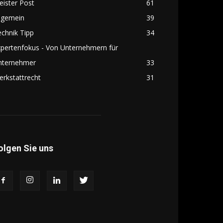
ister Post
61
lgemein
39
chnik Tipp
34
pertenfokus - Von Unternehmern für
nternehmer
33
rkstattrecht
31
olgen Sie uns