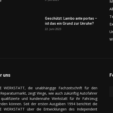
r
Me
Al
Te
Geschützt: Lambo ante portas –
ist das ein Grund zur Unruhe?
Ex
22. Juni 2023
U
We
r uns
F
E WERKSTATT, die unabhängige Fachzeitschrift für den
Reparaturmarkt, zeigt Wege, wie auch zukünftig Autofahrer
 qualifizierte und kundennahe Werkstatt für ihr Fahrzeug
inden können. Seit der ersten Ausgaben 1994 berichtet die
E WERKSTATT über die Entwicklungen des Independent