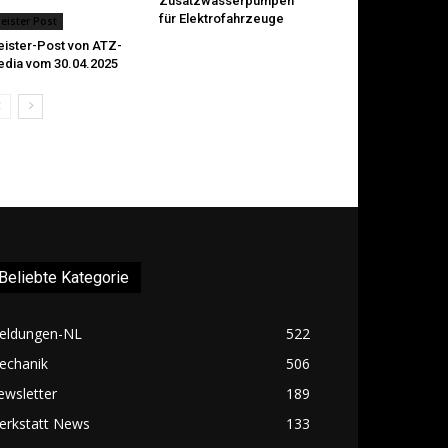
Zusatzwasserpumpen
für Elektrofahrzeuge
eister Post
ister-Post von ATZ-
dia vom 30.04.2025
Beliebte Kategorie
eldungen-NL
522
echanik
506
ewsletter
189
erkstatt News
133