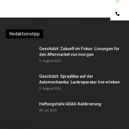
W
Te
Redaktionstipp
Geschützt: Zukunft im Fokus: Lösungen für
den Aftermarket von morgen
3. August 2026
Geschützt: SprayMax auf der
Automechanika: Lackreparatur live erleben
3. August 2026
Haftungsfalle ADAS-Kalibrierung
28. Juli 2026