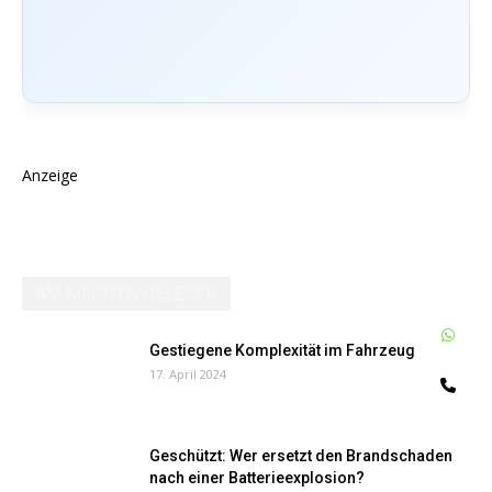
Anzeige
AM MEISTEN GELESEN
W
Gestiegene Komplexität im Fahrzeug
17. April 2024
Te
Geschützt: Wer ersetzt den Brandschaden
nach einer Batterieexplosion?