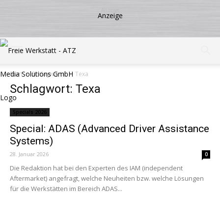
Start
Schlagworte
Texa
Schlagwort: Texa
Specials 2026
Special: ADAS (Advanced Driver Assistance
Systems)
28. Januar 2026
0
Die Redaktion hat bei den Experten des IAM (independent
Aftermarket) angefragt, welche Neuheiten bzw. welche Lösungen
für die Werkstätten im Bereich ADAS...