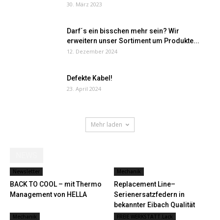
30. März 2023
Darf´s ein bisschen mehr sein? Wir
erweitern unser Sortiment um Produkte...
12. Dezember 2024
Defekte Kabel!
23. April 2024
Mehr laden
NEWS
Newsletter
Mechanik
BACK TO COOL – mit Thermo
Replacement Line–
Management von HELLA
Serienersatzfedern in
bekannter Eibach Qualität
Mechanik
FREIE WERKSTATT.Lack