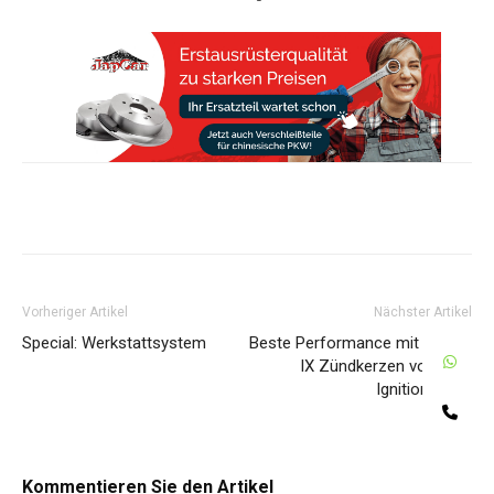
Share
Vorheriger Artikel
Nächster Artikel
Special: Werkstattsystem
Beste Performance mit Iridium
W
IX Zündkerzen von NGK
Ignition Parts
Te
Kommentieren Sie den Artikel