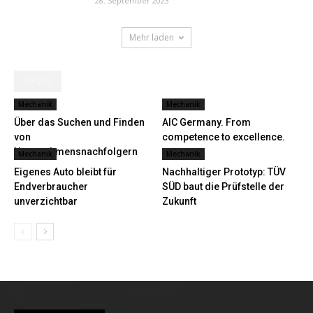
28. September 2023
Mehr laden
NEWS
Mechanik
Mechanik
Über das Suchen und Finden
AIC Germany. From
von
competence to excellence.
Unternehmensnachfolgern
Mechanik
Mechanik
Eigenes Auto bleibt für
Nachhaltiger Prototyp: TÜV
Endverbraucher
SÜD baut die Prüfstelle der
unverzichtbar
Zukunft