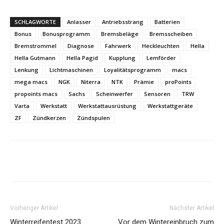
SCHLAGWORTE
Anlasser
Antriebsstrang
Batterien
Bonus
Bonusprogramm
Bremsbeläge
Bremsscheiben
Bremstrommel
Diagnose
Fahrwerk
Heckleuchten
Hella
Hella Gutmann
Hella Pagid
Kupplung
Lemförder
Lenkung
Lichtmaschinen
Loyalitätsprogramm
macs
mega macs
NGK
Niterra
NTK
Prämie
proPoints
propoints macs
Sachs
Scheinwerfer
Sensoren
TRW
Varta
Werkstatt
Werkstattausrüstung
Werkstattgeräte
ZF
Zündkerzen
Zündspulen
Share
Vorheriger Artikel
Nächster Artikel
Winterreifentest 2023
Vor dem Wintereinbruch zum