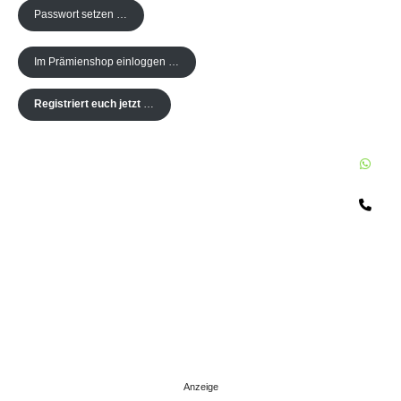
Passwort setzen …
Im Prämienshop einloggen …
Registriert euch jetzt
…
W
Te