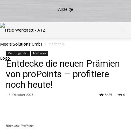
Start
Meldungen-NL
Mechanik
Meldungen-NL
Mechanik
Entdecke die neuen Prämien
von proPoints – profitiere
noch heute!
18. Oktober 2023
3425
0
Share
Bildquelle: ProPoints