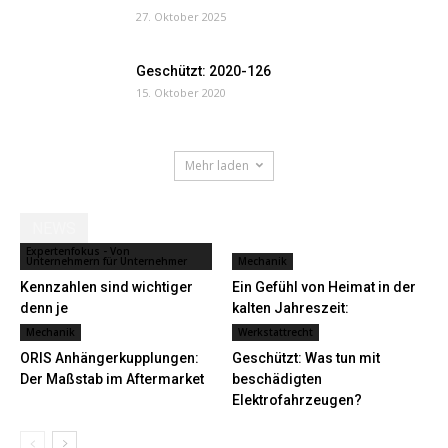
27. Oktober 2025
Geschützt: 2020-126
15. Oktober 2020
Mehr laden
NEWS
Expertenfokus - Von
Unternehmern für Unternehmer
Mechanik
Kennzahlen sind wichtiger
Ein Gefühl von Heimat in der
denn je
kalten Jahreszeit:
Mechanik
Werkstattrecht
ORIS Anhängerkupplungen:
Geschützt: Was tun mit
Der Maßstab im Aftermarket
beschädigten
Elektrofahrzeugen?