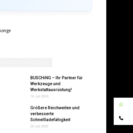
nzeige
AM MEISTEN GELESEN
BUSCHiNG – Ihr Partner für
Werkzeuge und
Werkstattausrüstung!
16. Juli 2026
W
Größere Reichweiten und
verbesserte
Te
Schnellladefähigkeit
26. Juli 2023