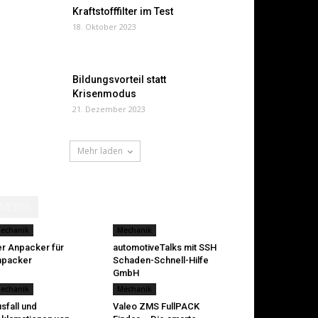
Kraftstofffilter im Test
18. Oktober 2023
Bildungsvorteil statt
Krisenmodus
21. Dezember 2023
Mehr laden
NEWS
echanik
Mechanik
r Anpacker für
automotiveTalks mit SSH
npacker
Schaden-Schnell-Hilfe
GmbH
echanik
Mechanik
sfall und
Valeo ZMS FullPACK