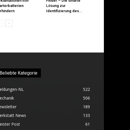
klamationen von
Finder – Die smarte
arterbatterien
Lösung zur
rhindern
Identifizierung des...
Beliebte Kategorie
eldungen-NL
522
echanik
506
ewsletter
189
erkstatt News
133
ister Post
61