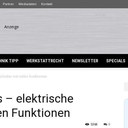
Partner
Mediadaten
Kontakt
NIK TIPP
WERKSTATTRECHT
NEWSLETTER
SPECIALS
 Schalter mit vielen Funktionen
s – elektrische
len Funktionen
5368
0