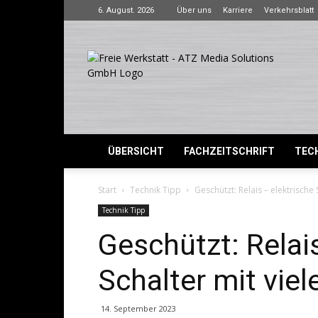
6. August. 2026
Über uns
Karriere
Verkehrsblatt
Freie
Werkstatt
ÜBERSICHT
FACHZEITSCHRIFT
TECH
Start
Technik Tipp
Geschützt: Relais – elektrische
Technik Tipp
Geschützt: Relai
Schalter mit vie
14. September 2023