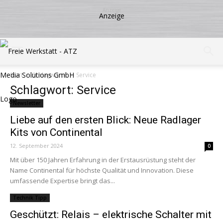
Start
Schlagworte
Service
Schlagwort: Service
Newsletter
Liebe auf den ersten Blick: Neue Radlager
Kits von Continental
12. September 2024
0
Mit über 150 Jahren Erfahrung in der Erstausrüstung steht der
Name Continental für höchste Qualität und Innovation. Diese
umfassende Expertise bringt das...
Technik Tipp
Geschützt: Relais – elektrische Schalter mit