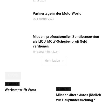
3. Juli 2024
Partnertage in der MotorWorld
26. Februar 2026
Mit dem professionellen Scheibenservice
als LIQUI MOLY-Scheibenprofi Geld
verdienen
19. September 2024
Mehr laden
NEWS
Mechanik
Mechanik
Werkstatt trifft Varta
Müssen ältere Autos jährlich
zur Hauptuntersuchung?