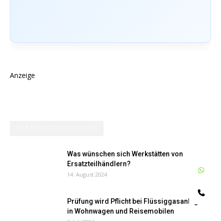
Anzeige
AM MEISTEN GELESEN
Was wünschen sich Werkstätten von
Ersatzteilhändlern?
W
14. August 2024
Te
Prüfung wird Pflicht bei Flüssiggasanlagen
in Wohnwagen und Reisemobilen