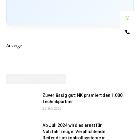
W
Te
Anzeige
AM MEISTEN GELESEN
Zuverlässig gut: NK prämiert den 1.000.
Technikpartner
26. Juli 2023
Ab Juli 2024 wird es ernst für
Nutzfahrzeuge: Verpflichtende
Reifendruckkontrollsysteme in...