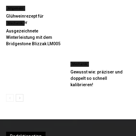
Allgemein
Glühweinrezept für
Autofahrer
Mechanik
Ausgezeichnete
Winterleistung mit dem
Bridgestone Blizzak LM005
Mechanik
Gewusst wie: präziser und
doppelt so schnell
kalibrieren!