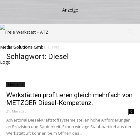
Start
Schlagworte
Diesel
Schlagwort: Diesel
Mechanik
Werkstätten profitieren gleich mehrfach von
METZGER Diesel-Kompetenz.
21. Mai 2025
0
Advertorial Diesel-Kraftstoffsysteme stellen hohe Anforderungen
an Präzision und Sauberkeit. Schon winzige Staubpartikel aus der
Werkstattluft können beim Öffnen des...