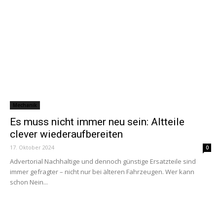
Mechanik
Es muss nicht immer neu sein: Altteile
clever wiederaufbereiten
17. Oktober 2024
0
Advertorial Nachhaltige und dennoch günstige Ersatzteile sind
immer gefragter – nicht nur bei älteren Fahrzeugen. Wer kann
schon Nein...