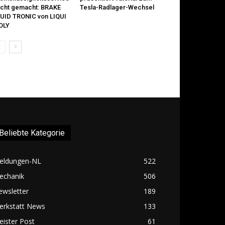
icht gemacht: BRAKE
Tesla-Radlager-Wechsel
UID TRONIC von LIQUI
OLY
Beliebte Kategorie
eldungen-NL
522
echanik
506
ewsletter
189
erkstatt News
133
ister Post
61