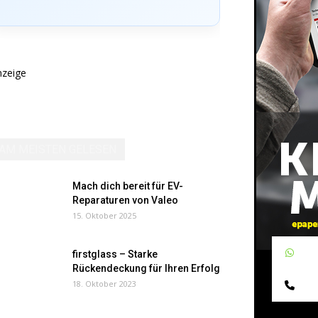
nzeige
AM MEISTEN GELESEN
Mach dich bereit für EV-
Reparaturen von Valeo
15. Oktober 2025
W
firstglass – Starke
Rückendeckung für Ihren Erfolg
Te
18. Oktober 2023