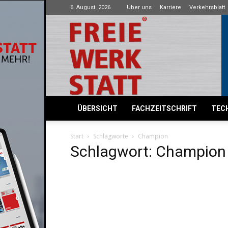
6. August. 2026
Über uns
Karriere
Verkehrsblatt
Freie
Werkstatt
ÜBERSICHT
FACHZEITSCHRIFT
TECH
Start
Schlagworte
Champion
Schlagwort: Champion