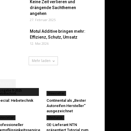
Keine Zeit verlieren und
drängende Sachthemen
angehen
27. Februar 2025
Motul Additive bringen mehr:
Effizienz, Schutz, Umsatz
12. Mai 2026
Mehr laden
NEWS
usgabe 9-2025
ebetechnik
Newsletter
ecial: Hebetechnik
Continental als „Bester
Autoreifen‑Hersteller“
ausgezeichnet
ewsletter
Mechanik
ofessioneller
OE-Lieferant NTN
emsflüssigkeitsservice
präsentiert Tutorial zum