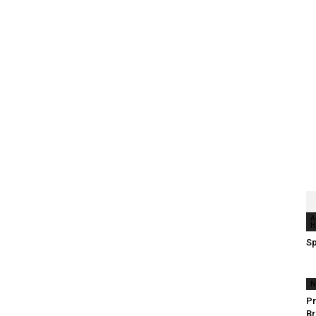
A
H
Sp
N
Pr
Br