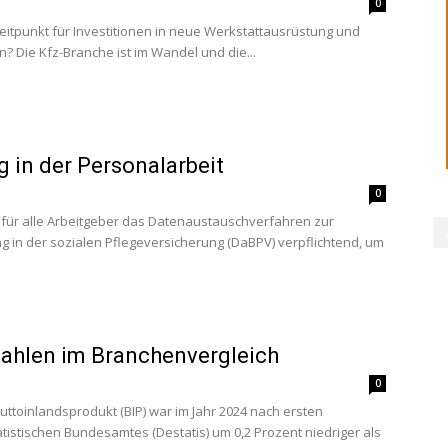
0
Zeitpunkt für Investitionen in neue Werkstattausrüstung und
on? Die Kfz-Branche ist im Wandel und die...
ng in der Personalarbeit
0
ist für alle Arbeitgeber das Datenaustauschverfahren zur
ng in der sozialen Pflegeversicherung (DaBPV) verpflichtend, um
ahlen im Branchenvergleich
0
uttoinlandsprodukt (BIP) war im Jahr 2024 nach ersten
istischen Bundesamtes (Destatis) um 0,2 Prozent niedriger als