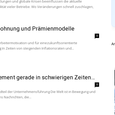
lungen und globale Krisen beeinflussen die aktuelle
ilität vieler Betriebe. Wo Veränderungen schnell zuschlagen,
lohnung und Prämienmodelle
0
rbeitermotivation und für einezukunftsorientierte
A
n Zeiten von steigenden Inflationsraten und...
ment gerade in schwierigen Zeiten…
0
ndteil der Unternehmensführung Die Welt ist in Bewegung und
s Nachrichten, die...