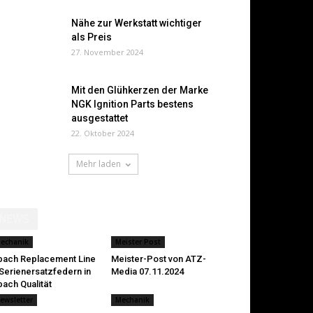
Nähe zur Werkstatt wichtiger
als Preis
27. November 2024
Mit den Glühkerzen der Marke
NGK Ignition Parts bestens
ausgestattet
22. Oktober 2024
Mehr laden
NEWS
echanik
Meister Post
bach Replacement Line
Meister-Post von ATZ-
Serienersatzfedern in
Media 07.11.2024
bach Qualität
ewsletter
Mechanik