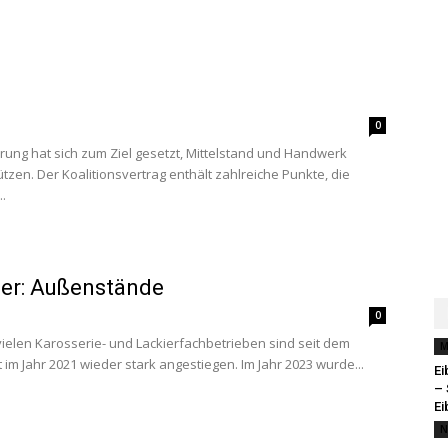
0
ung hat sich zum Ziel gesetzt, Mittelstand und Handwerk
zen. Der Koalitionsvertrag enthält zahlreiche Punkte, die
.
ller: Außenstände
0
ielen Karosserie- und Lackierfachbetrieben sind seit dem
M
 im Jahr 2021 wieder stark angestiegen. Im Jahr 2023 wurde...
Ei
– 
Ei
N