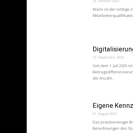
23. Oktober 2025
Wann ist der richtige 
Mitarbeiterqualifikati
Digitalisieru
25. September 2025
Seit dem 1. Juli 2025 
Beitragsdifferenzieru
die Anzahl...
Eigene Kennz
21. August 2025
Das preisbereinigte Br
Berechnungen des Stat