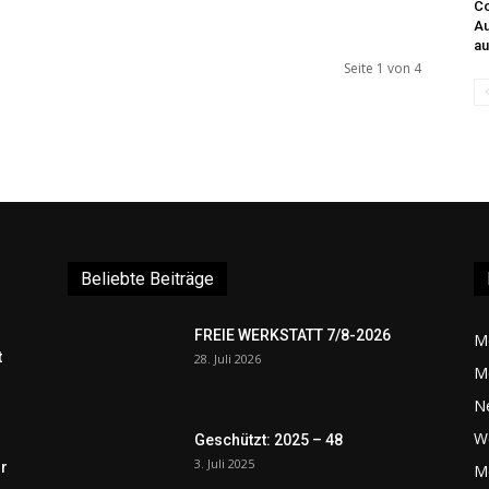
Co
Au
au
Seite 1 von 4
Beliebte Beiträge
FREIE WERKSTATT 7/8-2026
M
t
28. Juli 2026
M
N
W
Geschützt: 2025 – 48
3. Juli 2025
r
Me