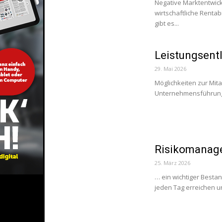
Negative Marktentwick
wirtschaftliche Rentab
gibt es...
Leistungsent
29. Mai 2026
Möglichkeiten zur Mita
Unternehmensführung I
Risikomanage
25. März 2026
… ein wichtiger Besta
jeden Tag erreichen un