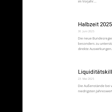
im Vorjahr....
Halbzeit 2025
30. Juni 2025
Die neue Bundesregier
besonders zu unterstüt
direkte Auswirkungen..
Liquiditätski
23. Mai 2025
Die Außenstände bei v
niedrigsten Jahreswert