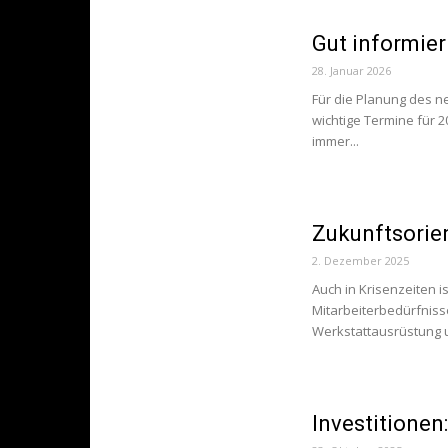
Gut informier
28. Januar 2026
Für die Planung des n
wichtige Termine für
immer...
Zukunftsorien
2. Dezember 2025
Auch in Krisenzeiten i
Mitarbeiterbedürfnisse
Werkstattausrüstung 
Investitionen