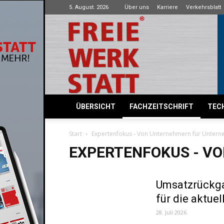
5. August. 2026
Über uns
Karriere
Verkehrsblatt
Freie
Werkstatt
ÜBERSICHT
FACHZEITSCHRIFT
TECH
Start
Expertenfokus - Von Unternehmern für Unter
EXPERTENFOKUS - V
Umsatzrückga
für die aktue
28. Juli 2026