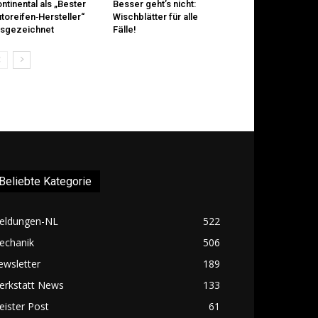
ntinental als „Bester
Besser geht’s nicht:
toreifen‑Hersteller“
Wischblätter für alle
sgezeichnet
Fälle!
Beliebte Kategorie
eldungen-NL
522
echanik
506
ewsletter
189
erkstatt News
133
ister Post
61