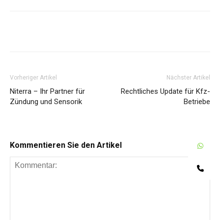
Share
Vorheriger Artikel
Nächster Artikel
Niterra – Ihr Partner für
Rechtliches Update für Kfz-
Zündung und Sensorik
Betriebe
Kommentieren Sie den Artikel
W
Te