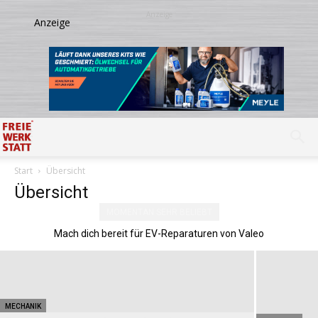
Start
Übersicht
Übersicht
MOMENTAN SEHR BELIEBT
WERKSTATTRECHT
Geschützt: Der Preis ist heiß
Mach dich bereit für EV-Reparaturen von Valeo
MECHANIK