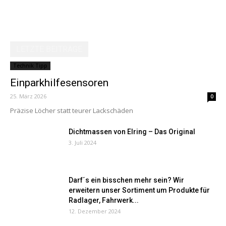
LETZTE BEITRÄGE
Technik Tipp
Einparkhilfesensoren
25. März 2026
0
Präzise Löcher statt teurer Lackschäden
Dichtmassen von Elring – Das Original
3. Juli 2024
Darf´s ein bisschen mehr sein? Wir
erweitern unser Sortiment um Produkte für
Radlager, Fahrwerk...
12. Dezember 2024