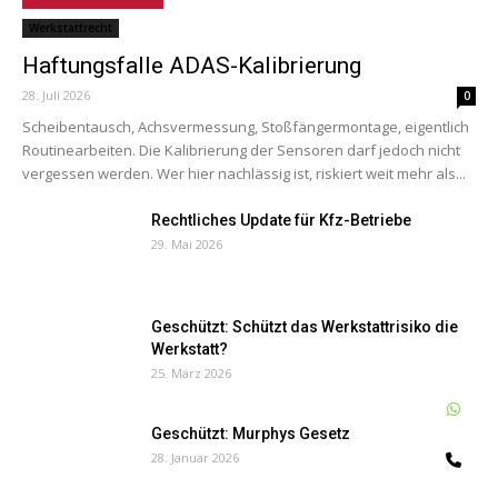
Werkstattrecht
Haftungsfalle ADAS-Kalibrierung
28. Juli 2026
0
Scheibentausch, Achsvermessung, Stoßfängermontage, eigentlich
Routinearbeiten. Die Kalibrierung der Sensoren darf jedoch nicht
vergessen werden. Wer hier nachlässig ist, riskiert weit mehr als...
Rechtliches Update für Kfz-Betriebe
29. Mai 2026
Geschützt: Schützt das Werkstattrisiko die
Werkstatt?
25. März 2026
W
Geschützt: Murphys Gesetz
28. Januar 2026
Te