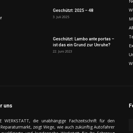
N
W
Geschützt: 2025 – 48
3. Juli 2025
r
Me
Al
Te
Geschützt: Lambo ante portas –
ist das ein Grund zur Unruhe?
Ex
22. Juni 2023
U
We
r uns
F
E WERKSTATT, die unabhängige Fachzeitschrift für den
Reparaturmarkt, zeigt Wege, wie auch zukünftig Autofahrer