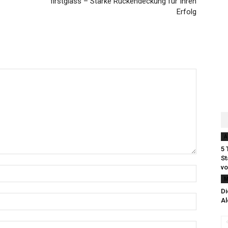
firstglass – Starke Rückendeckung für Ihren
Erfolg
A
5 
S
v
M
Di
Al