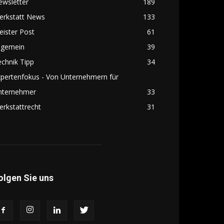
ewsletter
189
erkstatt News
133
ister Post
61
lgemein
39
chnik Tipp
34
pertenfokus - Von Unternehmern für
nternehmer
33
rkstattrecht
31
olgen Sie uns