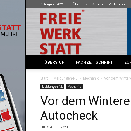
6. August. 2026
Über uns
Karriere
Verkehrsblatt
Freie
Werkstatt
ÜBERSICHT
FACHZEITSCHRIFT
TECH
Start
Meldungen-NL
Mechanik
Vor dem Winter
Meldungen-NL
Mechanik
Vor dem Wintere
Autocheck
18. Oktober 2023