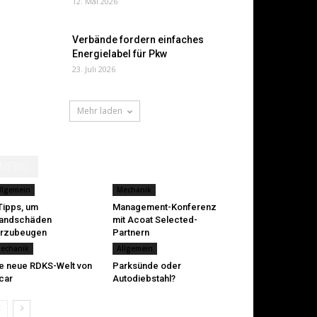
12. Mai 2026
Verbände fordern einfaches
Energielabel für Pkw
23. Juli 2026
Mehr laden
NEWS
llgemein
Mechanik
Tipps, um
Management-Konferenz
tandschäden
mit Acoat Selected-
orzubeugen
Partnern
echanik
Allgemein
e neue RDKS-Welt von
Parksünde oder
car
Autodiebstahl?