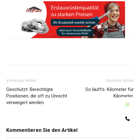
Share
Vorheriger Artikel
Nächster Artikel
Geschützt: Berechtigte
So läuft’s. Kilometer für
Positionen, die oft zu Unrecht
Kilometer.
verweigert werden
W
Te
Kommentieren Sie den Artikel