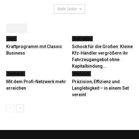
Mehr laden
NEWS
Lack
Newsletter
Kraftprogramm mit Classic
Schock für die Großen: Kleine
Business
Kfz-Händler vergrößern ihr
Fahrzeugangebot ohne
Kapitalbindung...
Mechanik
Mechanik
Mit dem Profi-Netzwerk mehr
Präzision, Effizienz und
erreichen
Langlebigkeit – in einem Set
vereint