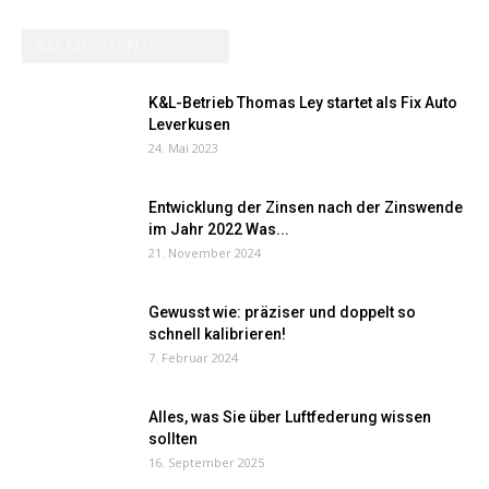
AM MEISTEN GELESEN
K&L-Betrieb Thomas Ley startet als Fix Auto
Leverkusen
24. Mai 2023
Entwicklung der Zinsen nach der Zinswende
im Jahr 2022 Was...
21. November 2024
Gewusst wie: präziser und doppelt so
schnell kalibrieren!
7. Februar 2024
Alles, was Sie über Luftfederung wissen
sollten
16. September 2025