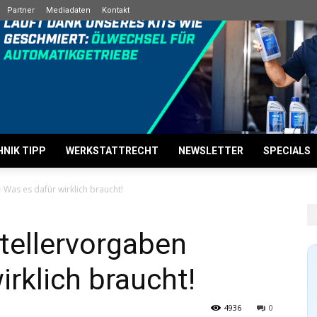
Partner
Mediadaten
Kontakt
NIK TIPP
WERKSTATTRECHT
NEWSLETTER
SPECIALS
– Was es dafür wirklich braucht!
stellervorgaben
irklich braucht!
4936
0