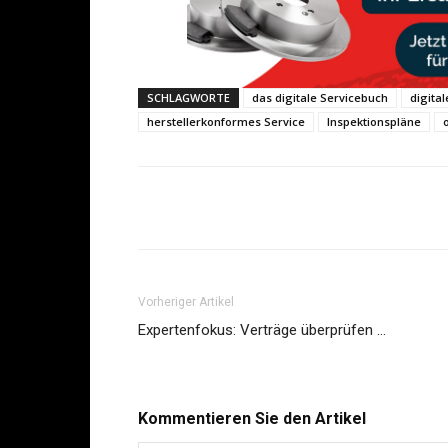
SCHLAGWORTE
das digitale Servicebuch
digita
herstellerkonformes Service
Inspektionspläne
Share
Vorheriger Artikel
Expertenfokus: Verträge überprüfen …
Kommentieren Sie den Artikel