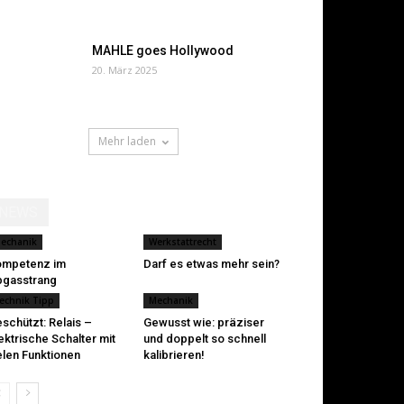
MAHLE goes Hollywood
20. März 2025
Mehr laden
NEWS
echanik
Werkstattrecht
ompetenz im
Darf es etwas mehr sein?
gasstrang
echnik Tipp
Mechanik
schützt: Relais –
Gewusst wie: präziser
ektrische Schalter mit
und doppelt so schnell
elen Funktionen
kalibrieren!