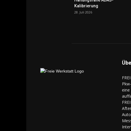
Kalibrierung
28. Juli 2026
Übe
FREI
Pkw-
eine
auff
FREI
Aft
Auto
Mes
Inte