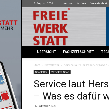
6. August. 2026
Über uns
Karriere
Verkehrsblatt
Freie
Werkstatt
ÜBERSICHT
FACHZEITSCHRIFT
TECH
Start
Newsletter
Service laut Herstellervorgaben 
Newsletter
Werkstatt News
Service laut Her
– Was es dafür w
12. Oktober 2023