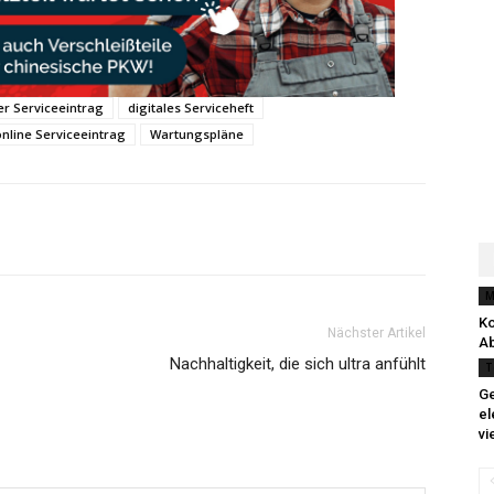
ler Serviceeintrag
digitales Serviceheft
online Serviceeintrag
Wartungspläne
M
K
Nächster Artikel
Ab
Nachhaltigkeit, die sich ultra anfühlt
T
Ge
el
vi