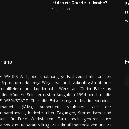
ist das ein Grund zur Unruhe?
Ex
22. Juni 2023
U
We
r uns
F
E WERKSTATT, die unabhängige Fachzeitschrift für den
Reparaturmarkt, zeigt Wege, wie auch zukünftig Autofahrer
 qualifizierte und kundennahe Werkstatt für ihr Fahrzeug
inden können. Seit der ersten Ausgaben 1994 berichtet die
E WERKSTATT über die Entwicklungen des Independent
ermarkets (IAM), präsentiert Neuheiten aus der
reparaturwelt, berichtet über Tagungen, Stammtische und
sen für Freie Werkstätten. Zum Inhalt gehören auch
rviews zum Reparaturalltag, zu Zukunftsperspektiven und zu