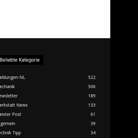
Beliebte Kategorie
eldungen-NL
522
echanik
506
ewsletter
189
erkstatt News
133
ister Post
61
lgemein
39
chnik Tipp
34