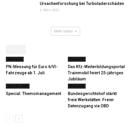
Ursachenforschung bei Turboladerschäden
2. März 2023
Mehr laden
NEWS
Mechanik
Mechanik
PN-Messung für Euro 6/VI-
Das Kfz-Weiterbildungsportal
Fahrzeuge ab 1. Juli
Trainmobil feiert 25-jähriges
Jubiläum
Specials 2026
Mechanik
Special: Themomanagement
Bundesgerichtshof stärkt
freie Werkstätten: Freier
Datenzugang via OBD