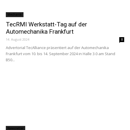
Mechanik
TecRMI Werkstatt-Tag auf der
Automechanika Frankfurt
14. August 2024
0
Advertorial TecAlliance präsentiert auf der Automechanika
Frankfurt vom 10. bis 14. September 2024 in Halle 3.0 am Stand
B50...
Newsletter