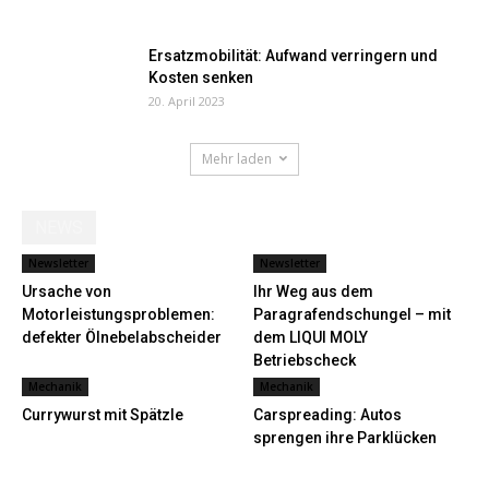
Ersatzmobilität: Aufwand verringern und
Kosten senken
20. April 2023
Mehr laden
NEWS
Newsletter
Newsletter
Ursache von
Ihr Weg aus dem
Motorleistungsproblemen:
Paragrafendschungel – mit
defekter Ölnebelabscheider
dem LIQUI MOLY
Betriebscheck
Mechanik
Mechanik
Currywurst mit Spätzle
Carspreading: Autos
sprengen ihre Parklücken