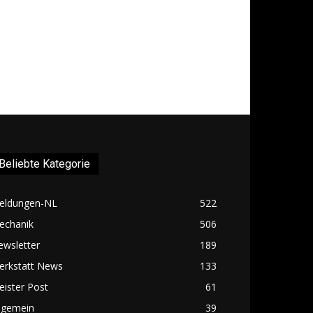
Beliebte Kategorie
eldungen-NL
522
echanik
506
ewsletter
189
erkstatt News
133
ister Post
61
lgemein
39