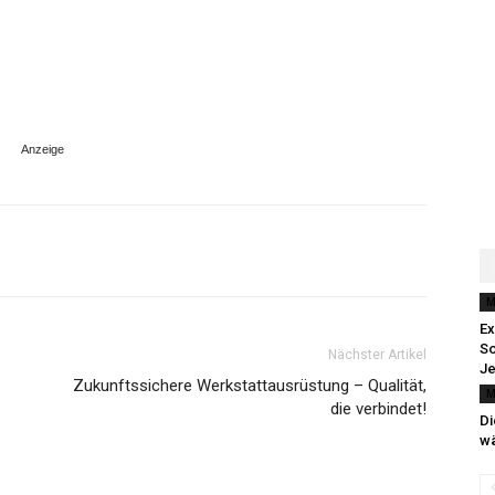
M
Ex
So
Nächster Artikel
Je
Zukunftssichere Werkstattausrüstung – Qualität,
M
die verbindet!
Di
wä