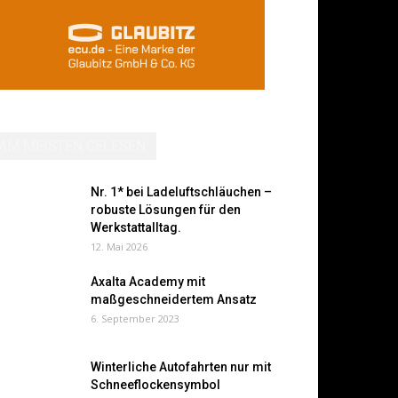
AM MEISTEN GELESEN
Nr. 1* bei Ladeluftschläuchen –
robuste Lösungen für den
Werkstattalltag.
12. Mai 2026
Axalta Academy mit
maßgeschneidertem Ansatz
6. September 2023
Winterliche Autofahrten nur mit
Schneeflockensymbol