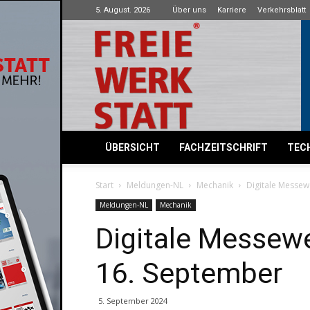
5. August. 2026
Über uns
Karriere
Verkehrsblatt
Freie
Werkstatt
ÜBERSICHT
FACHZEITSCHRIFT
TECH
Start
Meldungen-NL
Mechanik
Digitale Messew
Meldungen-NL
Mechanik
Digitale Messewe
16. September
5. September 2024