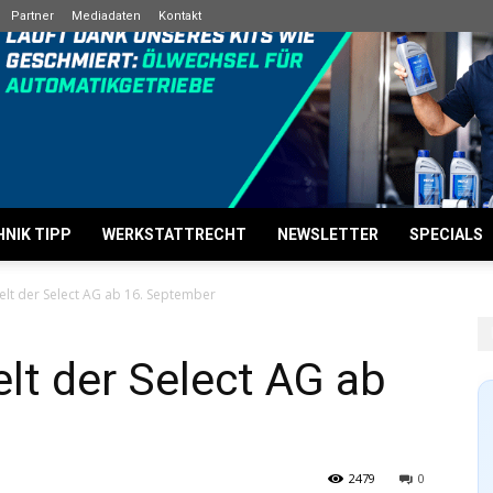
Partner
Mediadaten
Kontakt
NIK TIPP
WERKSTATTRECHT
NEWSLETTER
SPECIALS
elt der Select AG ab 16. September
lt der Select AG ab
2479
0