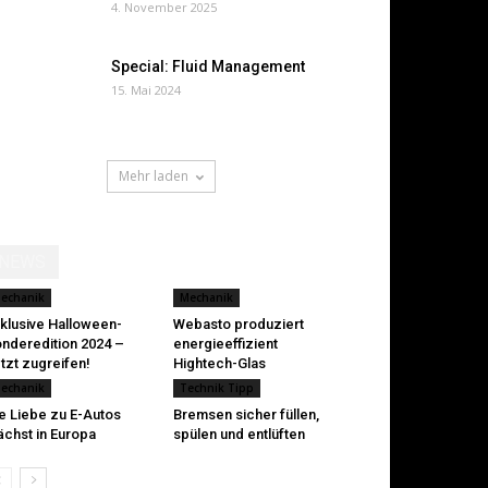
4. November 2025
Special: Fluid Management
15. Mai 2024
Mehr laden
NEWS
echanik
Mechanik
klusive Halloween-
Webasto produziert
nderedition 2024 –
energieeffizient
tzt zugreifen!
Hightech-Glas
echanik
Technik Tipp
e Liebe zu E-Autos
Bremsen sicher füllen,
chst in Europa
spülen und entlüften