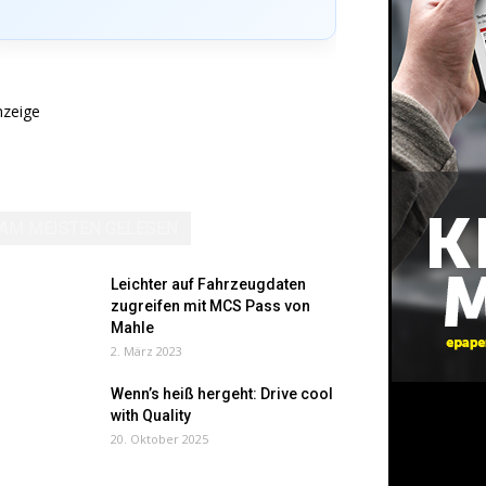
nzeige
AM MEISTEN GELESEN
Leichter auf Fahrzeugdaten
zugreifen mit MCS Pass von
Mahle
2. März 2023
Wenn’s heiß hergeht: Drive cool
with Quality
20. Oktober 2025