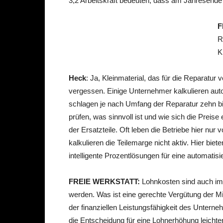
3,2 Arbeitskraft bedeuten, dass am Jahresende
F
R
K
Heck
: Ja, Kleinmaterial, das für die Reparatur
vergessen. Einige Unternehmer kalkulieren aut
schlagen je nach Umfang der Reparatur zehn b
prüfen, was sinnvoll ist und wie sich die Preise 
der Ersatzteile. Oft leben die Betriebe hier nu
kalkulieren die Teilemarge nicht aktiv. Hier bie
intelligente Prozentlösungen für eine automatisie
FREIE WERKSTATT:
Lohnkosten sind auch im
werden. Was ist eine gerechte Vergütung der Mi
der finanziellen Leistungsfähigkeit des Unterne
die Entscheidung für eine Lohnerhöhung leichte