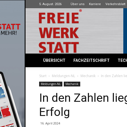
5. August. 2026
Über uns
Karriere
Verkehrsblatt
Freie
Werkstatt
ÜBERSICHT
FACHZEITSCHRIFT
TECH
Start
Meldungen-NL
Mechanik
In den Zahlen lie
Meldungen-NL
Mechanik
In den Zahlen lie
Erfolg
16. April 2024