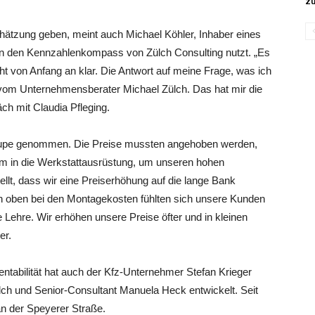
zu
ätzung geben, meint auch Michael Köhler, Inhaber eines
ren den Kennzahlenkompass von Zülch Consulting nutzt. „Es
cht von Anfang an klar. Die Antwort auf meine Frage, was ich
ng vom Unternehmensberater Michael Zülch. Das hat mir die
ch mit Claudia Pfleging.
 Lupe genommen. Die Preise mussten angehoben werden,
rem in die Werkstattausrüstung, um unseren hohen
llt, dass wir eine Preiserhöhung auf die lange Bank
 oben bei den Montagekosten fühlten sich unsere Kunden
Lehre. Wir erhöhen unsere Preise öfter und in kleinen
er.
tabilität hat auch der Kfz-Unternehmer Stefan Krieger
ch und Senior-Consultant Manuela Heck entwickelt. Seit
an der Speyerer Straße.