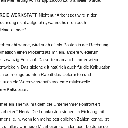
 ein Mehrertrag von knapp 28.000 Euro anfallen würde.
REIE WERKSTATT:
Nicht nur Arbeitszeit wird in der
echnung nicht aufgeführt, wahrscheinlich auch
leinteile, oder?
 verbraucht wurde, wird auch oft als Posten in der Rechnung
omatisch einen Prozentsatz mit ein, andere wiederum
is zwanzig Euro auf. Da sollte man auch immer wieder
entwickeln. Das gleiche gilt natürlich auch für die Kalkulation
r von dem eingeräumten Rabatt des Lieferanten und
ten auch die Warenwirtschaftssysteme mittlerweile
rte Kalkulation.
mer ein Thema, mit dem die Unternehmer konfrontiert
tarbeiter?
Heck:
Die Lohnkosten stehen im Einklang mit
hmens, d. h. wenn ich meine betrieblichen Zahlen kenne, ist
r zu fällen. Um neue Mitarbeiter zu finden oder bestehende