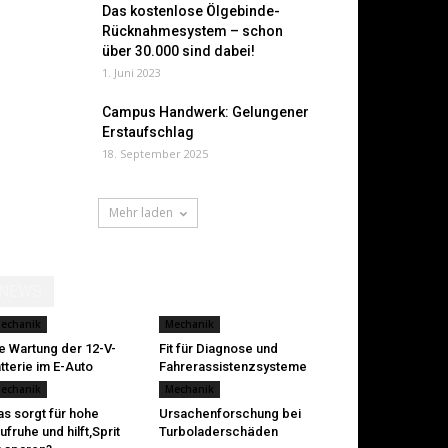
Das kostenlose Ölgebinde-
Rücknahmesystem – schon
über 30.000 sind dabei!
1. Juni 2023
Campus Handwerk: Gelungener
Erstaufschlag
18. September 2025
Mehr laden
NEWS
echanik
Mechanik
e Wartung der 12-V-
Fit für Diagnose und
tterie im E-Auto
Fahrerassistenzsysteme
echanik
Mechanik
s sorgt für hohe
Ursachenforschung bei
ufruhe und hilft,Sprit
Turboladerschäden