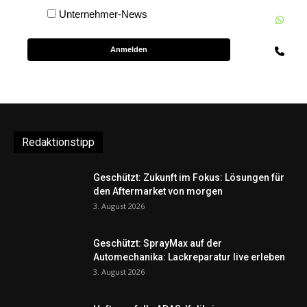
Unternehmer-News
W
Te
Anmelden
Redaktionstipp
Geschützt: Zukunft im Fokus: Lösungen für
den Aftermarket von morgen
3. August 2026
Geschützt: SprayMax auf der
Automechanika: Lackreparatur live erleben
3. August 2026