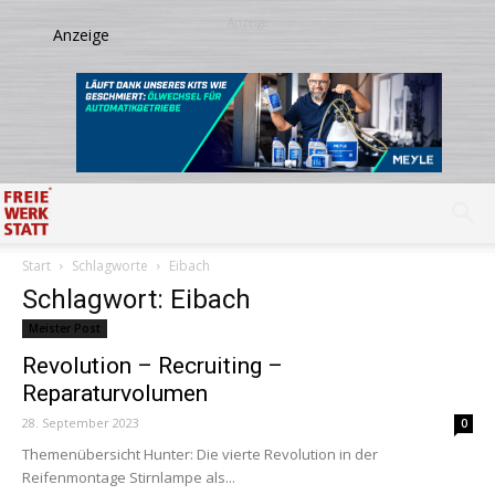
Start
Schlagworte
Eibach
Schlagwort: Eibach
Meister Post
Revolution – Recruiting –
Reparaturvolumen
28. September 2023
0
Themenübersicht Hunter: Die vierte Revolution in der
Reifenmontage Stirnlampe als...