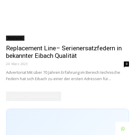
Mechanik
Replacement Line– Serienersatzfedern in
bekannter Eibach Qualität
24. März 2023
0
Advertorial Mit über 70 Jahren Erfahrung im Bereich technische
Federn hat sich Eibach zu einer der ersten Adressen für...
Unsere Facebookseite
W