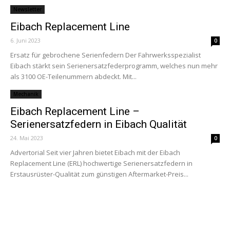
Newsletter
Eibach Replacement Line
6. Juni 2023
0
Ersatz für gebrochene Serienfedern Der Fahrwerksspezialist
Eibach stärkt sein Serienersatzfederprogramm, welches nun mehr
als 3100 OE-Teilenummern abdeckt. Mit...
Mechanik
Eibach Replacement Line –
Serienersatzfedern in Eibach Qualität
24. Mai 2023
0
Advertorial Seit vier Jahren bietet Eibach mit der Eibach
Replacement Line (ERL) hochwertige Serienersatzfedern in
Erstausrüster-Qualität zum günstigen Aftermarket-Preis...