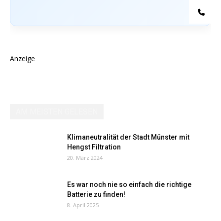
Te
Anzeige
AM MEISTEN GELESEN
Klimaneutralität der Stadt Münster mit
Hengst Filtration
20. März 2024
Es war noch nie so einfach die richtige
Batterie zu finden!
8. April 2025