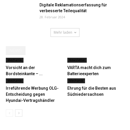
Digitale Reklamationserfassung für
verbesserte Teilequalität
28. Februar 2024
Mehr laden
NEWS
Mechanik
Newsletter
Vorsicht an der
VARTA macht dich zum
Bordsteinkante – ...
Batterieexperten
Mechanik
Mechanik
Irreführende Werbung OLG-
Ehrung für die Besten aus
Entscheidung gegen
Südniedersachsen
Hyundai-Vertragshändler