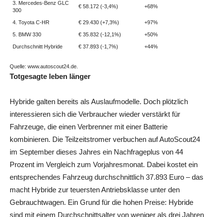
3. Mercedes-Benz GLC
€ 58.172 (-3,4%)
+68%
300
4. Toyota C-HR
€ 29.430 (+7,3%)
+97%
5. BMW 330
€ 35.832 (-12,1%)
+50%
Durchschnitt Hybride
€ 37.893 (-1,7%)
+44%
Quelle: www.autoscout24.de.
Totgesagte leben länger
Hybride galten bereits als Auslaufmodelle. Doch plötzlich
interessieren sich die Verbraucher wieder verstärkt für
Fahrzeuge, die einen Verbrenner mit einer Batterie
kombinieren. Die Teilzeitstromer verbuchen auf AutoScout24
im September dieses Jahres ein Nachfrageplus von 44
Prozent im Vergleich zum Vorjahresmonat. Dabei kostet ein
entsprechendes Fahrzeug durchschnittlich 37.893 Euro – das
macht Hybride zur teuersten Antriebsklasse unter den
Gebrauchtwagen. Ein Grund für die hohen Preise: Hybride
sind mit einem Durchschnittsalter von weniger als drei Jahren