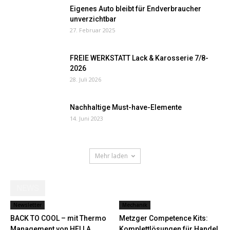
Eigenes Auto bleibt für Endverbraucher
unverzichtbar
27. Februar 2025
FREIE WERKSTATT Lack & Karosserie 7/8-
2026
28. Juli 2026
Nachhaltige Must-have-Elemente
14. Juni 2023
Mehr laden
NEWS
Newsletter
Mechanik
BACK TO COOL – mit Thermo
Metzger Competence Kits:
Management von HELLA
Komplettlösungen für Handel