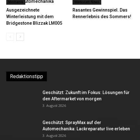
auf der Automechanika
Mechanik
Werkstatt News
Ausgezeichnete
Rasantes Gewinnspiel. Das
Winterleistung mit dem
Rennerlebnis des Sommers!
Bridgestone Blizzak LM005
Redaktionstipp
Geschützt: Zukunft im Fokus: Lösungen für
den Aftermarket von morgen
3. August 2026
Geschützt: SprayMax auf der
Automechanika: Lackreparatur live erleben
3. August 2026