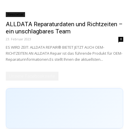
Newsletter
ALLDATA Reparaturdaten und Richtzeiten –
ein unschlagbares Team
23. Februar 2023
0
ES WIRD ZEIT: ALLDATA REPAIR® BIETET JETZT AUCH OEM-
RICHTZEITEN AN ALLDATA Repair ist das führende Produkt für OEM-
Reparaturinformationen.Es stellt Ihnen die aktuellsten...
Unsere Facebookseite