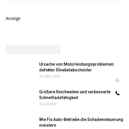
Anzeige
AM MEISTEN GELESEN
Ursache von Motorleistungsproblemen:
defekter Ölnebelabscheider
19. März 2024
W
Größere Reichweiten und verbesserte
Te
Schnellladefähigkeit
26. Juli 2023
Wie Fix Auto-Betriebe die Schadensteuerung
meistern