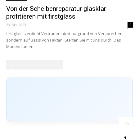
Von der Scheibenreparatur glasklar
profitieren mit firstglass
23. Mai 2023
0
firstglass verdient Vertrauen nicht aufgrund von Versprechen,
sondern auf Basis von Fakten. Starten Sie mit uns durch! Das
Marktvolumen...
Unsere Facebookseite
W
Te