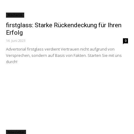
Mechanik
firstglass: Starke Rückendeckung für Ihren
Erfolg
14. Juni 2023
0
Advertorial firstglass verdient Vertrauen nicht aufgrund von
Versprechen, sondern auf Basis von Fakten. Starten Sie mit uns
durch!
Newsletter