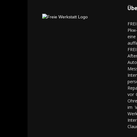
Übe
FREI
Pkw-
eine
auff
FREI
Aft
Auto
Mes
Inte
pers
Repa
vor 
Ohre
im V
Werk
Inte
Clau