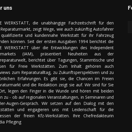
r uns
F
E WERKSTATT, die unabhängige Fachzeitschrift für den
Reparaturmarkt, zeigt Wege, wie auch zukünftig Autofahrer
 qualifizierte und kundennahe Werkstatt für ihr Fahrzeug
inden können. Seit der ersten Ausgaben 1994 berichtet die
E WERKSTATT über die Entwicklungen des Independent
ermarkets (IAM), präsentiert Neuheiten aus der
reparaturwelt, berichtet über Tagungen, Stammtische und
sen für Freie Werkstätten. Zum Inhalt gehören auch
rviews zum Reparaturalltag, zu Zukunftsperspektiven und zu
önlichen Erfahrungen. Es gibt sie, die Chancen im Freien
raturmarkt und die Redaktion zeigt sie auf. Wir sind für Sie
Ort, legen den Finger in die Wunde und hören mit beiden
n zu - ob auf regionalen Veranstaltungen, in Seminaren und
ier-Augen-Gespräch. Wir setzen auf den Dialog mit den
stätten und engagieren uns mit Leidenschaft für die
ressen der freien Kfz-Werkstätten. Ihre Chefredakteurin
dia Pfleging