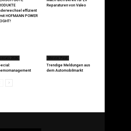
RODUKTE
Reparaturen von Valeo
derwechsel effizient
 mit HOFMANN POWER
EIGHT!
pecials 2026
Meister Post
ecial:
Trendige Meldungen aus
hemomanagement
dem Automobilmarkt