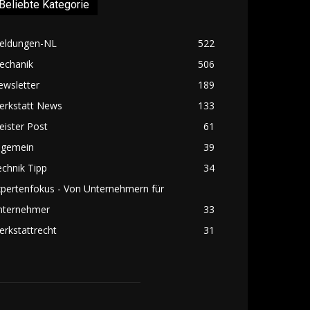
Beliebte Kategorie
eldungen-NL
522
echanik
506
ewsletter
189
erkstatt News
133
ister Post
61
lgemein
39
chnik Tipp
34
pertenfokus - Von Unternehmern für
nternehmer
33
rkstattrecht
31