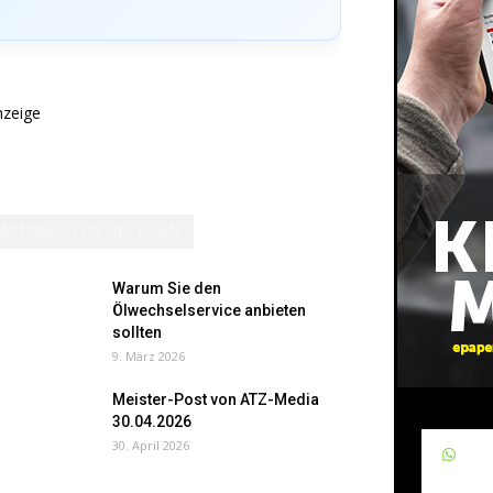
nzeige
AM MEISTEN GELESEN
Warum Sie den
Ölwechselservice anbieten
sollten
9. März 2026
Meister-Post von ATZ-Media
30.04.2026
30. April 2026
W