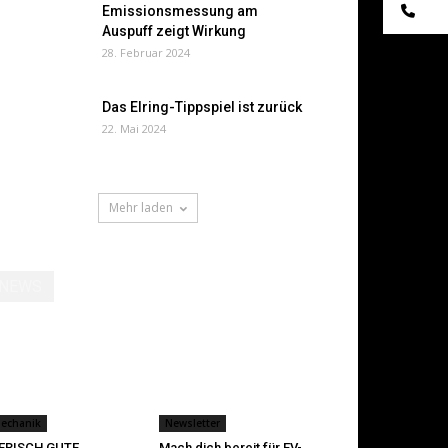
Te
Emissionsmessung am
Auspuff zeigt Wirkung
28. Februar 2024
Das Elring-Tippspiel ist zurück
22. Mai 2024
Mehr laden
NEWS
echanik
Newsletter
IERISCH GUTE
Mach dich bereit für EV-