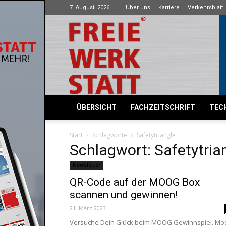
7. August. 2026
Über uns
Karriere
Verkehrsblatt
Freie
Werkstatt
ÜBERSICHT
FACHZEITSCHRIFT
TECH
Start
Schlagworte
Safetytriangle
Schlagwort: Safetytria
Newsletter
QR-Code auf der MOOG Box
scannen und gewinnen!
21. März 2023
Versuche Dein Glück beim MOOG Gewinnspiel. Mo