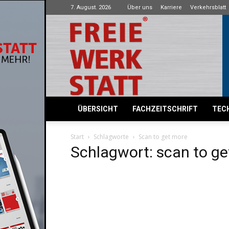
7. August. 2026
Über uns
Karriere
Verkehrsblatt
Freie
Werkstatt
ÜBERSICHT
FACHZEITSCHRIFT
TECH
Start
Schlagworte
Scan to get more
Schlagwort: scan to g