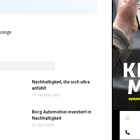
nzeige
AM MEISTEN GELESEN
Nachhaltigkeit, die sich ultra
anfühlt
17. Oktober 2023
Borg Automotive investiert in
W
Nachhaltigkeit
10. April 2024
Te