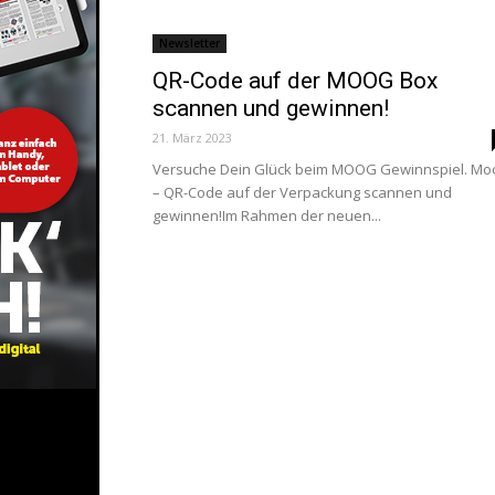
Newsletter
QR-Code auf der MOOG Box
scannen und gewinnen!
21. März 2023
Versuche Dein Glück beim MOOG Gewinnspiel. Mo
– QR-Code auf der Verpackung scannen und
gewinnen!Im Rahmen der neuen...