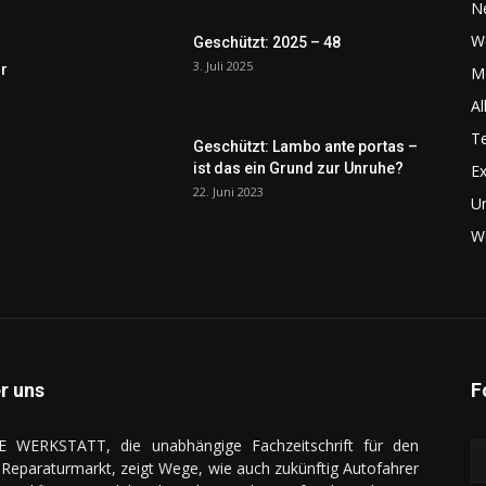
N
W
Geschützt: 2025 – 48
3. Juli 2025
r
Me
Al
Te
Geschützt: Lambo ante portas –
ist das ein Grund zur Unruhe?
Ex
22. Juni 2023
U
We
r uns
F
E WERKSTATT, die unabhängige Fachzeitschrift für den
Reparaturmarkt, zeigt Wege, wie auch zukünftig Autofahrer