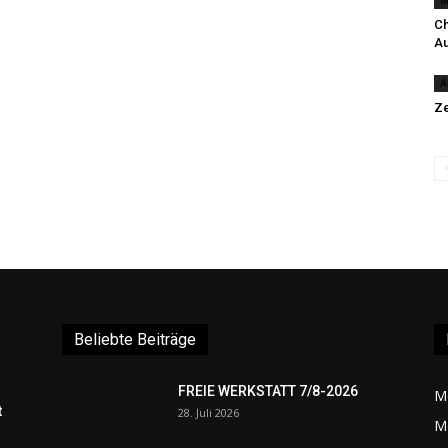
M
Ch
Au
A
Ze
Beliebte Beiträge
FREIE WERKSTATT 7/8-2026
M
t
28. Juli 2026
M