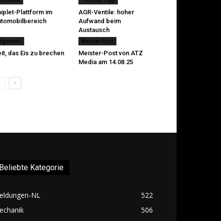
echanik
Technik Tipp
iplet-Plattform im
AGR-Ventile: hoher
tomobilbereich
Aufwand beim
Austausch
llgemein
Meister Post
it, das Eis zu brechen
Meister-Post von ATZ
Media am 14.08.25
Beliebte Kategorie
eldungen-NL
522
echanik
506