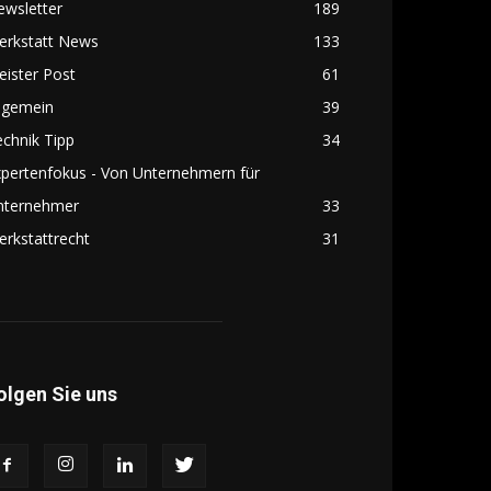
ewsletter
189
erkstatt News
133
ister Post
61
lgemein
39
chnik Tipp
34
pertenfokus - Von Unternehmern für
nternehmer
33
rkstattrecht
31
olgen Sie uns