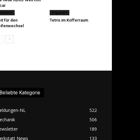
car
echanik
Allgemein
it für den
Tetris im Kofferraum
ifenwechsel
Beliebte Kategorie
eldungen-NL
522
echanik
506
ewsletter
189
erkstatt News
133