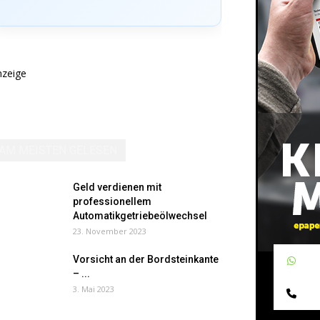
nzeige
AM MEISTEN GELESEN
Geld verdienen mit
professionellem
Automatikgetriebeölwechsel
23. November 2023
Vorsicht an der Bordsteinkante
W
– ...
3. Mai 2023
Te