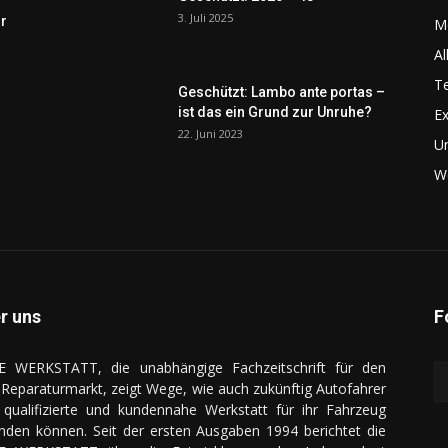
3. Juli 2025
r
Me
Al
Te
Geschützt: Lambo ante portas –
ist das ein Grund zur Unruhe?
Ex
22. Juni 2023
U
We
r uns
F
E WERKSTATT, die unabhängige Fachzeitschrift für den
Reparaturmarkt, zeigt Wege, wie auch zukünftig Autofahrer
 qualifizierte und kundennahe Werkstatt für ihr Fahrzeug
inden können. Seit der ersten Ausgaben 1994 berichtet die