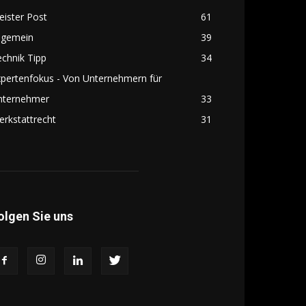
ister Post
61
lgemein
39
chnik Tipp
34
pertenfokus - Von Unternehmern für
nternehmer
33
rkstattrecht
31
olgen Sie uns