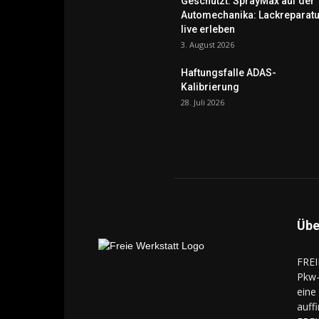
Geschützt: SprayMax auf der
Automechanika: Lackreparatu
live erleben
3. August 2026
Haftungsfalle ADAS-
Kalibrierung
28. Juli 2026
Übe
FREI
Pkw-
eine
auff