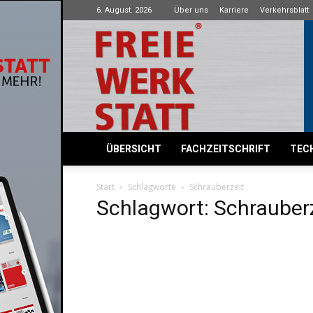
6. August. 2026
Über uns
Karriere
Verkehrsblatt
Freie
Werkstatt
ÜBERSICHT
FACHZEITSCHRIFT
TECH
Start
Schlagworte
Schrauberzeit
Schlagwort: Schrauber