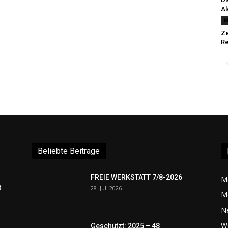
Al
M
Ze
Re
Beliebte Beiträge
FREIE WERKSTATT 7/8-2026
M
t
28. Juli 2026
M
N
W
Geschützt: 2025 – 48