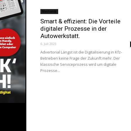
Mechanik
Smart & effizient: Die Vorteile
digitaler Prozesse in der
Autowerkstatt.
6. Juli 2023
Advertorial Längst ist die Digitalisierung in Kfz-
Betrieben keine Frage der Zukunft mehr. Der
klassische Serviceprozess wird um digitale
Prozesse...