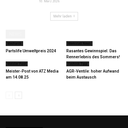
10. März 2026
Mehr laden
NEWS
Mechanik
Werkstatt News
Partslife Umweltpreis 2024
Rasantes Gewinnspiel. Das
Rennerlebnis des Sommers!
Meister Post
Technik Tipp
Meister-Post von ATZ Media
AGR-Ventile: hoher Aufwand
am 14.08.25
beim Austausch