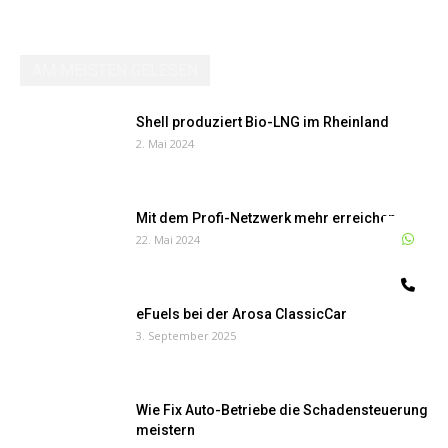
AM MEISTEN GELESEN
Shell produziert Bio-LNG im Rheinland
2. Mai 2024
Mit dem Profi-Netzwerk mehr erreichen
W
22. Mai 2024
Te
eFuels bei der Arosa ClassicCar
3. September 2025
Wie Fix Auto-Betriebe die Schadensteuerung
meistern