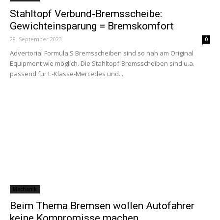
Stahltopf Verbund-Bremsscheibe:
Gewichteinsparung = Bremskomfort
28. September 2023
0
Advertorial Formula:S Bremsscheiben sind so nah am Original
Equipment wie möglich. Die Stahltopf-Bremsscheiben sind u.a.
passend für E-Klasse-Mercedes und...
Mechanik
Beim Thema Bremsen wollen Autofahrer
keine Kompromisse machen