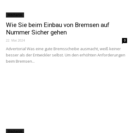
Mechanik
Wie Sie beim Einbau von Bremsen auf
Nummer Sicher gehen
22. Mai 2024
0
Advertorial Was eine gute Bremsscheibe ausmacht, weiß keiner
besser als der Entwickler selbst. Um den erhöhten Anforderungen
beim Bremsen...
Mechanik