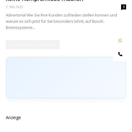
3. Mai 2023
0
Advertorial Wie Sie Ihre Kunden zufrieden stellen können und
warum es sich jetzt für Sie besonders lohnt, auf Bosch-
Bremssysteme...
W
Unsere Facebookseite
Te
Anzeige