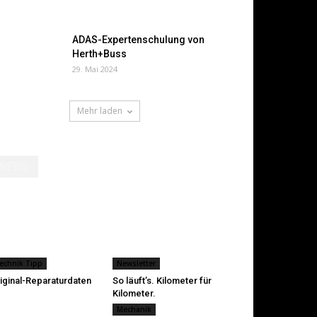
ADAS-Expertenschulung von
Herth+Buss
29. Mai 2024
Mehr laden
NEWS
echnik Tipp
Newsletter
iginal-Reparaturdaten
So läuft’s. Kilometer für
Kilometer.
Mechanik