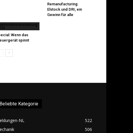
Remanufacturing:
Elstock und DRI, ein
Gewinn für alle
lektronikinstandsetzung
024
ecial: Wenn das
euergerät spinnt
Beliebte Kategorie
eldungen-NL
522
echanik
506