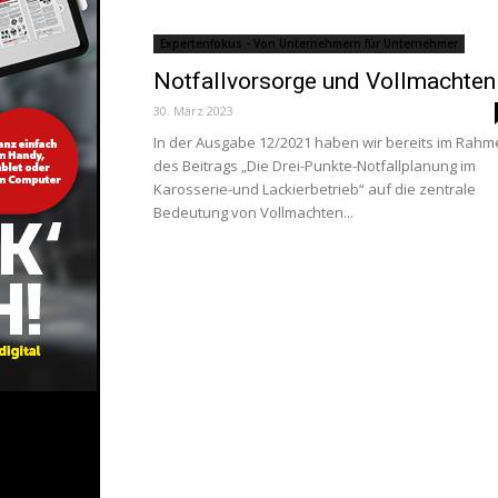
Expertenfokus - Von Unternehmern für Unternehmer
Notfallvorsorge und Vollmachten
30. März 2023
In der Ausgabe 12/2021 haben wir bereits im Rah
des Beitrags „Die Drei-Punkte-Notfallplanung im
Karosserie-und Lackierbetrieb“ auf die zentrale
Bedeutung von Vollmachten...