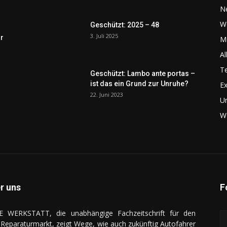
N
W
Geschützt: 2025 – 48
3. Juli 2025
r
Me
Al
Te
Geschützt: Lambo ante portas –
ist das ein Grund zur Unruhe?
Ex
22. Juni 2023
U
We
r uns
F
E WERKSTATT, die unabhängige Fachzeitschrift für den
Reparaturmarkt, zeigt Wege, wie auch zukünftig Autofahrer