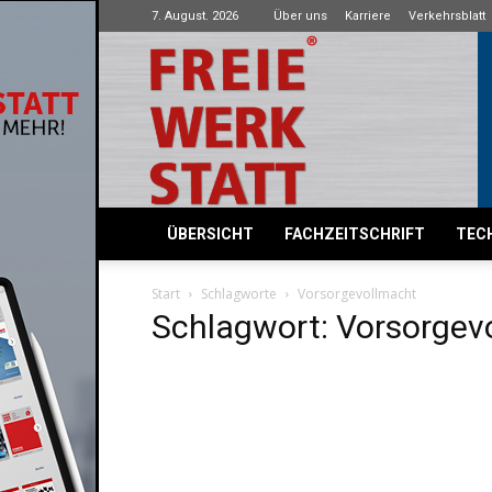
7. August. 2026
Über uns
Karriere
Verkehrsblatt
Freie
Werkstatt
ÜBERSICHT
FACHZEITSCHRIFT
TECH
Start
Schlagworte
Vorsorgevollmacht
Schlagwort: Vorsorgev