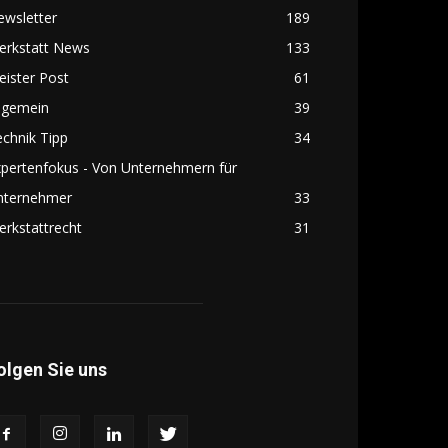
ewsletter
189
erkstatt News
133
ister Post
61
lgemein
39
chnik Tipp
34
pertenfokus - Von Unternehmern für
nternehmer
33
rkstattrecht
31
olgen Sie uns