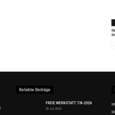
E
2
Sp
St
Beliebte Beiträge
FREIE WERKSTATT 7/8-2026
M
t
28. Juli 2026
M