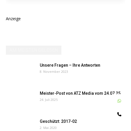
Anzeige
AM MEISTEN GELESEN
Unsere Fragen – Ihre Antworten
8. November 2023
Meister-Post von ATZ Media vom 24.07.25
24. Juli 2025
W
Te
Geschützt: 2017-02
2. Mai 2020