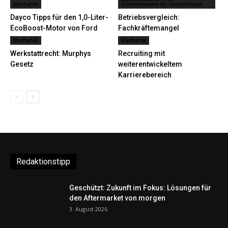
Mechanik
Unternehmern für Unternehmer
Dayco Tipps für den 1,0-Liter-
Betriebsvergleich:
EcoBoost-Motor von Ford
Fachkräftemangel
Mechanik
Mechanik
Werkstattrecht: Murphys
Recruiting mit
Gesetz
weiterentwickeltem
Karrierebereich
Redaktionstipp
Geschützt: Zukunft im Fokus: Lösungen für
den Aftermarket von morgen
3. August 2026