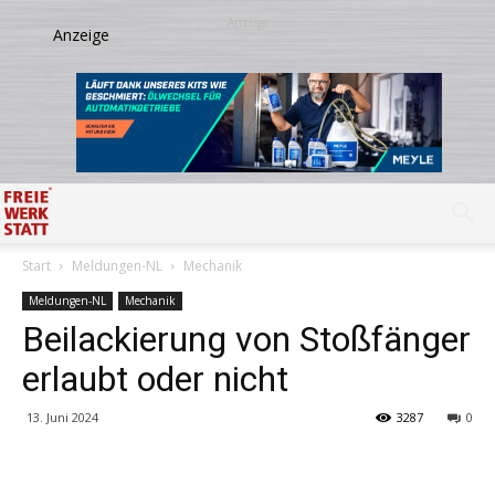
Start
Meldungen-NL
Mechanik
Meldungen-NL
Mechanik
Beilackierung von Stoßfänger
erlaubt oder nicht
13. Juni 2024
3287
0
Share