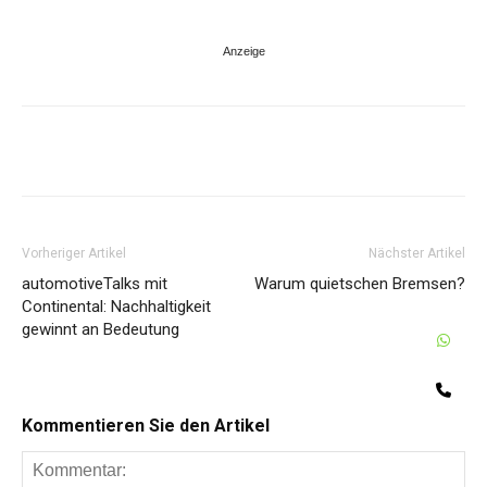
Share
Vorheriger Artikel
Nächster Artikel
automotiveTalks mit
Warum quietschen Bremsen?
Continental: Nachhaltigkeit
gewinnt an Bedeutung
W
Te
Kommentieren Sie den Artikel