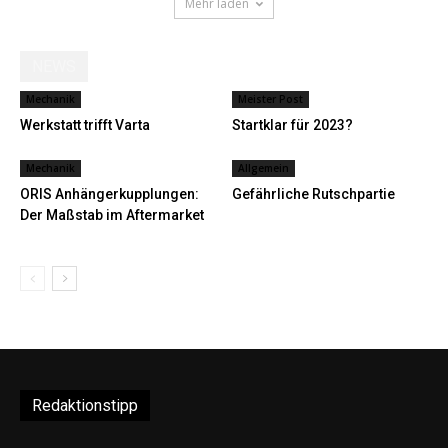
Mehr laden
NEWS
Mechanik
Meister Post
Werkstatt trifft Varta
Startklar für 2023?
Mechanik
Allgemein
ORIS Anhängerkupplungen:
Gefährliche Rutschpartie
Der Maßstab im Aftermarket
Redaktionstipp