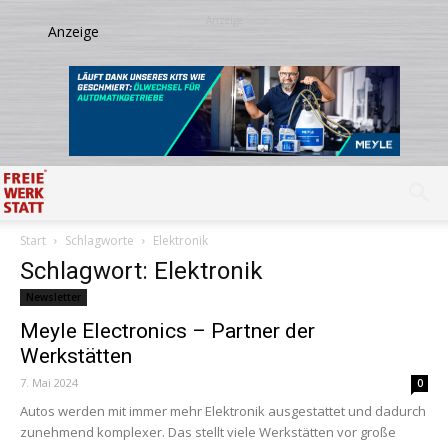
Start
Schlagworte
Elektronik
Schlagwort: Elektronik
Newsletter
Meyle Electronics – Partner der
Werkstätten
7. Mai 2024
0
Autos werden mit immer mehr Elektronik ausgestattet und dadurch
zunehmend komplexer. Das stellt viele Werkstätten vor große