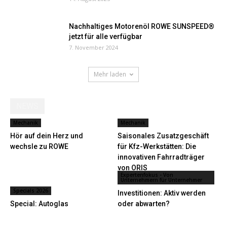
Nachhaltiges Motorenöl ROWE SUNSPEED®
jetzt für alle verfügbar
7. November 2024
Mehr laden
NEWS
Mechanik
Mechanik
Hör auf dein Herz und
Saisonales Zusatzgeschäft
wechsle zu ROWE
für Kfz-Werkstätten: Die
innovativen Fahrradträger
von ORIS
Expertenfokus - Von
Unternehmern für Unternehmer
Specials 2026
Investitionen: Aktiv werden
Special: Autoglas
oder abwarten?