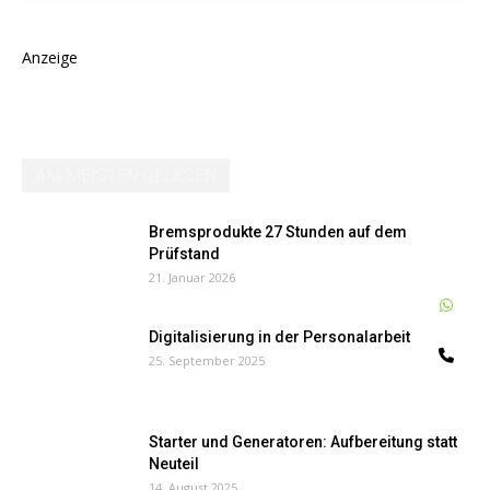
Anzeige
AM MEISTEN GELESEN
Bremsprodukte 27 Stunden auf dem
Prüfstand
21. Januar 2026
W
Digitalisierung in der Personalarbeit
Te
25. September 2025
Starter und Generatoren: Aufbereitung statt
Neuteil
14. August 2025