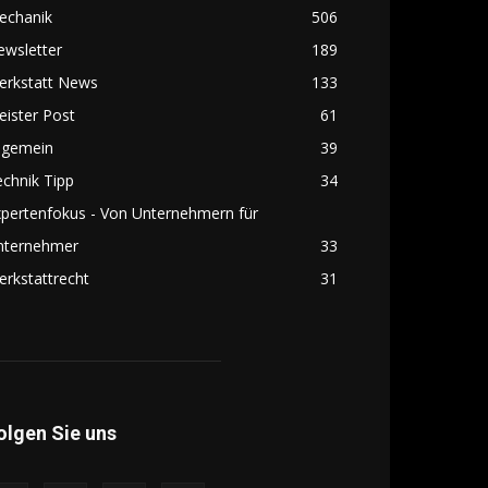
echanik
506
ewsletter
189
erkstatt News
133
ister Post
61
lgemein
39
chnik Tipp
34
pertenfokus - Von Unternehmern für
nternehmer
33
rkstattrecht
31
olgen Sie uns