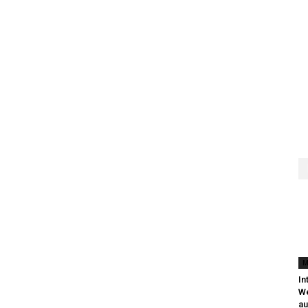
M
In
We
au