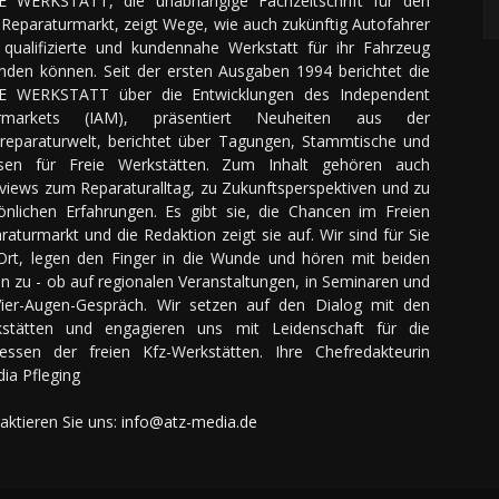
E WERKSTATT, die unabhängige Fachzeitschrift für den
Reparaturmarkt, zeigt Wege, wie auch zukünftig Autofahrer
 qualifizierte und kundennahe Werkstatt für ihr Fahrzeug
inden können. Seit der ersten Ausgaben 1994 berichtet die
E WERKSTATT über die Entwicklungen des Independent
ermarkets (IAM), präsentiert Neuheiten aus der
reparaturwelt, berichtet über Tagungen, Stammtische und
sen für Freie Werkstätten. Zum Inhalt gehören auch
rviews zum Reparaturalltag, zu Zukunftsperspektiven und zu
önlichen Erfahrungen. Es gibt sie, die Chancen im Freien
raturmarkt und die Redaktion zeigt sie auf. Wir sind für Sie
Ort, legen den Finger in die Wunde und hören mit beiden
n zu - ob auf regionalen Veranstaltungen, in Seminaren und
ier-Augen-Gespräch. Wir setzen auf den Dialog mit den
stätten und engagieren uns mit Leidenschaft für die
ressen der freien Kfz-Werkstätten. Ihre Chefredakteurin
dia Pfleging
aktieren Sie uns:
info@atz-media.de