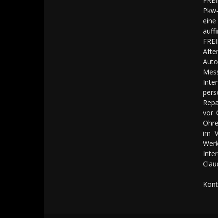
FREI
Pkw-
eine
auff
FREI
Aft
Auto
Mes
Inte
pers
Repa
vor 
Ohre
im V
Werk
Inte
Clau
Kont