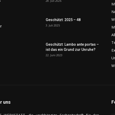
t
28. Juli 2026
M
N
W
Geschützt: 2025 – 48
3. Juli 2025
r
Me
Al
Te
Geschützt: Lambo ante portas –
ist das ein Grund zur Unruhe?
Ex
22. Juni 2023
U
We
r uns
F