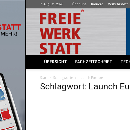
7. August. 2026
Über uns
Karriere
Verkehrsblatt
Freie
Werkstatt
ÜBERSICHT
FACHZEITSCHRIFT
TECH
Start
Schlagworte
Launch Europe
Schlagwort: Launch Eu