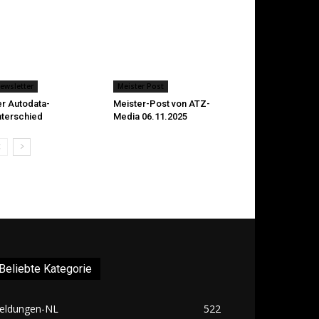
ewsletter
Meister Post
r Autodata-
Meister-Post von ATZ-
terschied
Media 06.11.2025
Beliebte Kategorie
eldungen-NL
522