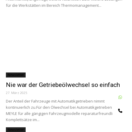
für die Werkstätten im Bereich Thermomanagement...
Newsletter
Nie war der Getriebeölwechsel so einfach
27. März 2025
0
W
Der Anteil der Fahrzeuge mit Automatikgetrieben nimmt
kontinuierlich zu.Für den Ölwechsel bei Automatikgetrieben hat
Te
MEYLE für alle gängigen Fahrzeugmodelle reparaturfreundliche
Komplettsätze im...
Newsletter