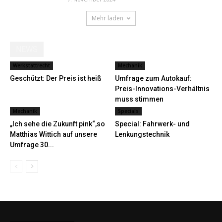
Mehr laden
NEWS
Werkstattrecht
Mechanik
Geschützt: Der Preis ist heiß
Umfrage zum Autokauf:
Preis-Innovations-Verhältnis
muss stimmen
Mechanik
Specials
„Ich sehe die Zukunft pink“,so
Special: Fahrwerk- und
Matthias Wittich auf unsere
Lenkungstechnik
Umfrage 30...