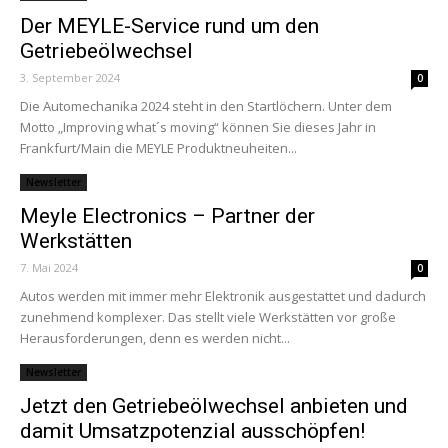
Der MEYLE-Service rund um den
Getriebeölwechsel
3. September 2024
0
Die Automechanika 2024 steht in den Startlöchern. Unter dem
Motto „Improving what´s moving“ können Sie dieses Jahr in
Frankfurt/Main die MEYLE Produktneuheiten...
Newsletter
Meyle Electronics – Partner der
Werkstätten
7. Mai 2024
0
Autos werden mit immer mehr Elektronik ausgestattet und dadurch
zunehmend komplexer. Das stellt viele Werkstätten vor große
Herausforderungen, denn es werden nicht...
Newsletter
Jetzt den Getriebeölwechsel anbieten und
damit Umsatzpotenzial ausschöpfen!