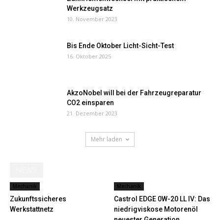
Werkzeugsatz
10. November 2023
Bis Ende Oktober Licht-Sicht-Test
16. Oktober 2025
AkzoNobel will bei der Fahrzeugreparatur
CO2 einsparen
21. Dezember 2023
Mehr laden
NEWS
Mechanik
Mechanik
Zukunftssicheres
Castrol EDGE 0W-20 LL IV: Das
Werkstattnetz
niedrigviskose Motorenöl
neuester Generation