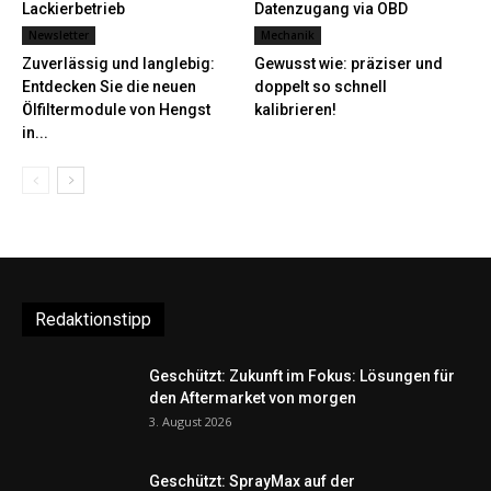
Lackierbetrieb
Datenzugang via OBD
Newsletter
Mechanik
Zuverlässig und langlebig:
Gewusst wie: präziser und
Entdecken Sie die neuen
doppelt so schnell
Ölfiltermodule von Hengst
kalibrieren!
in...
Redaktionstipp
Geschützt: Zukunft im Fokus: Lösungen für
den Aftermarket von morgen
3. August 2026
Geschützt: SprayMax auf der