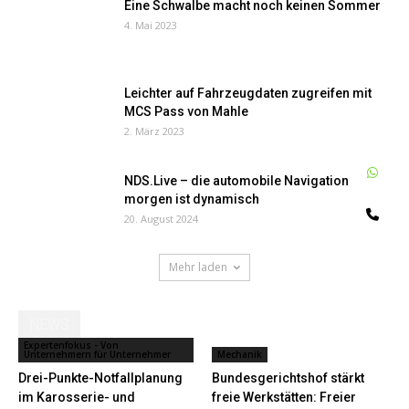
Eine Schwalbe macht noch keinen Sommer
4. Mai 2023
Leichter auf Fahrzeugdaten zugreifen mit
MCS Pass von Mahle
2. März 2023
W
NDS.Live – die automobile Navigation von
morgen ist dynamisch
Te
20. August 2024
Mehr laden
NEWS
Expertenfokus - Von
Unternehmern für Unternehmer
Mechanik
Drei-Punkte-Notfallplanung
Bundesgerichtshof stärkt
im Karosserie- und
freie Werkstätten: Freier