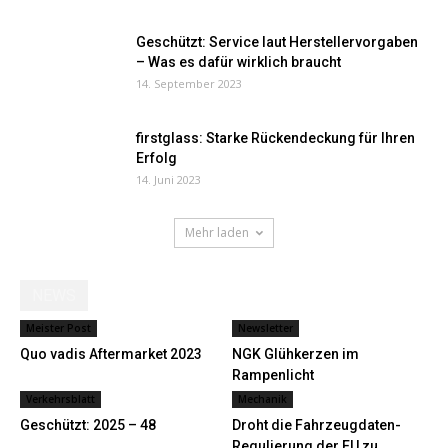
Geschützt: Service laut Herstellervorgaben
– Was es dafür wirklich braucht
14. September 2023
firstglass: Starke Rückendeckung für Ihren
Erfolg
14. Juni 2023
Mehr laden
NEWS
Meister Post
Newsletter
Quo vadis Aftermarket 2023
NGK Glühkerzen im
Rampenlicht
Verkehrsblatt
Mechanik
Geschützt: 2025 – 48
Droht die Fahrzeugdaten-
Regulierung der EU zu