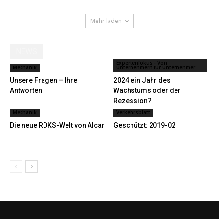
Mehr laden
NEWS
Expertenfokus - Von
Mechanik
Unternehmern für Unternehmer
Unsere Fragen – Ihre
2024 ein Jahr des
Antworten
Wachstums oder der
Rezession?
Mechanik
Verkehrsblatt
Die neue RDKS-Welt von Alcar
Geschützt: 2019-02