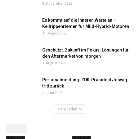
8. November 2023
Es kommt auf die inneren Werte an –
Keilrippenriemen für Mild-Hybrid-Motoren
31. August 2023
Geschützt: Zukunft im Fokus: Lösungen für
den Aftermarket von morgen
3. August 2026
Personalmeldung: ZDK-Präsident Joswig
tritt zurück
11. Juni 2025
Mehr laden
NEWS
Mechanik
Mechanik