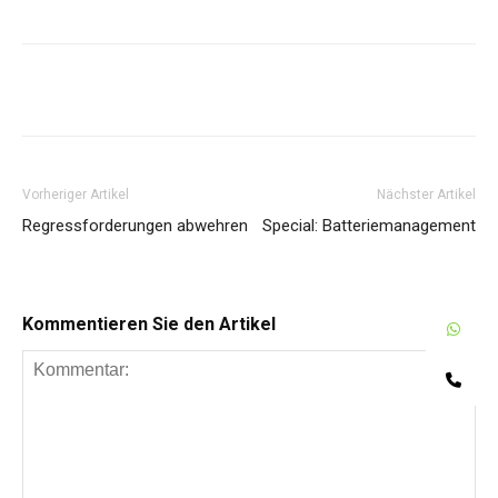
Share
Vorheriger Artikel
Nächster Artikel
Regressforderungen abwehren
Special: Batteriemanagement
Kommentieren Sie den Artikel
W
Te