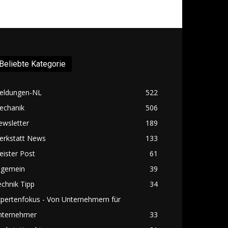
Beliebte Kategorie
eldungen-NL
522
echanik
506
ewsletter
189
erkstatt News
133
ister Post
61
lgemein
39
chnik Tipp
34
pertenfokus - Von Unternehmern für
nternehmer
33