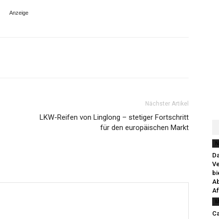
Nächster Artikel
LKW-Reifen von Linglong – stetiger Fortschritt
für den europäischen Markt
N
Da
Ve
bi
Ab
Af
M
Ca