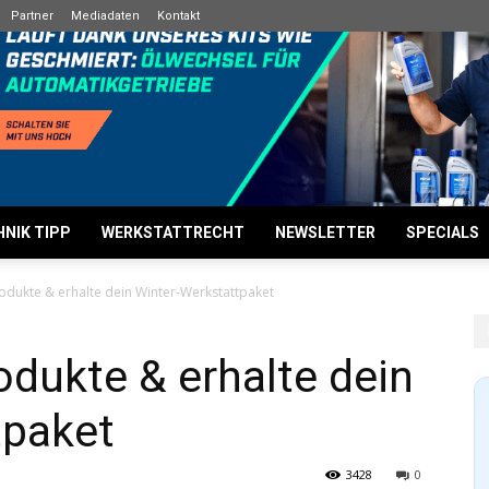
Partner
Mediadaten
Kontakt
NIK TIPP
WERKSTATTRECHT
NEWSLETTER
SPECIALS
odukte & erhalte dein Winter-Werkstattpaket
dukte & erhalte dein
tpaket
3428
0