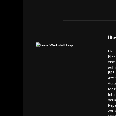
Übe
FREI
Pkw-
eine
auff
FREI
Aft
Auto
Mes
Inte
pers
Repa
vor 