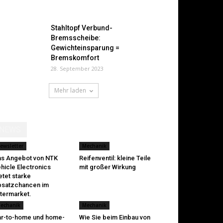
Stahltopf Verbund-
Bremsscheibe:
Gewichteinsparung =
Bremskomfort
28. September 2023
Mehr laden
NEWS
ewsletter
Mechanik
s Angebot von NTK
Reifenventil: kleine Teile
hicle Electronics
mit großer Wirkung
etet starke
satzchancen im
termarket.
echanik
Mechanik
r-to-home und home-
Wie Sie beim Einbau von