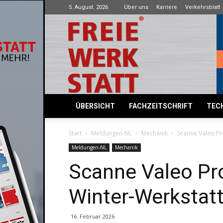
5. August. 2026
Über uns
Karriere
Verkehrsblatt
Freie
Werkstatt
ÜBERSICHT
FACHZEITSCHRIFT
TECH
Start
Meldungen-NL
Mechanik
Scanne Valeo Pr
Meldungen-NL
Mechanik
Scanne Valeo Pro
Winter-Werkstat
16. Februar 2026