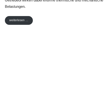
Getriebeöl wirken dabei enorme thermische und mechanische
Belastungen.
weiterlesen …