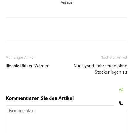
Share
Vorheriger Artikel
Nächster Artikel
Illegale Blitzer-Warner
Nur Hybrid-Fahrzeuge ohne
Stecker legen zu
W
Kommentieren Sie den Artikel
Te