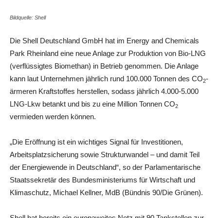
Bildquelle: Shell
Die Shell Deutschland GmbH hat im Energy and Chemicals
Park Rheinland eine neue Anlage zur Produktion von Bio-LNG
(verflüssigtes Biomethan) in Betrieb genommen. Die Anlage
kann laut Unternehmen jährlich rund 100.000 Tonnen des CO
-
2
ärmeren Kraftstoffes herstellen, sodass jährlich 4.000-5.000
LNG-Lkw betankt und bis zu eine Million Tonnen CO
2
vermieden werden können.
„Die Eröffnung ist ein wichtiges Signal für Investitionen,
Arbeitsplatzsicherung sowie Strukturwandel – und damit Teil
der Energiewende in Deutschland“, so der Parlamentarische
Staatssekretär des Bundesministeriums für Wirtschaft und
Klimaschutz, Michael Kellner, MdB (Bündnis 90/Die Grünen).
Shell hat bereits ein europaweites Netz mit 90 Tankstellen zur