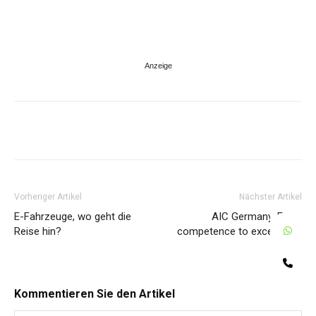
Share
Vorheriger Artikel
Nächster Artikel
E-Fahrzeuge, wo geht die
AIC Germany. From
W
Reise hin?
competence to excellence.
Te
Kommentieren Sie den Artikel