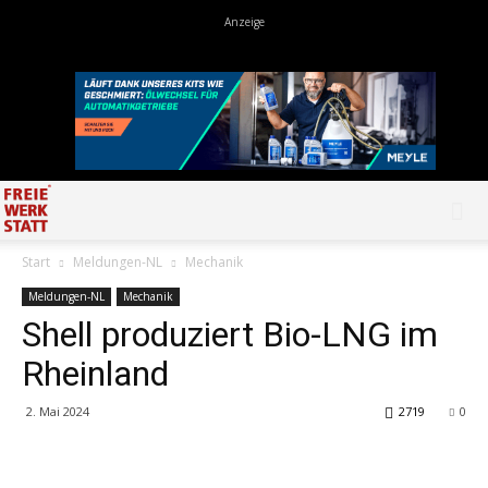
Start
Meldungen-NL
Mechanik
Meldungen-NL
Mechanik
Shell produziert Bio-LNG im
Rheinland
2. Mai 2024
2719
0
Share