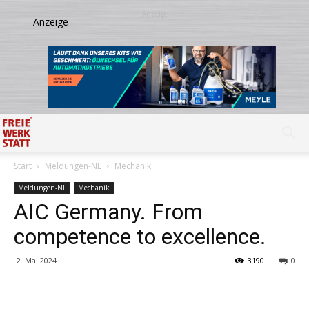
Start
Meldungen-NL
Mechanik
Meldungen-NL
Mechanik
AIC Germany. From
competence to excellence.
2. Mai 2024
3190
0
Share