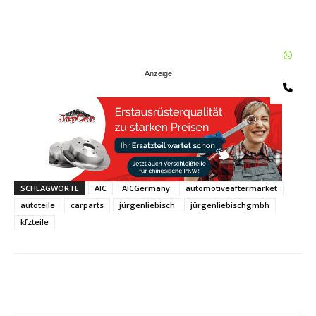
W
Te
SCHLAGWORTE
AIC
AICGermany
automotiveaftermarket
autoteile
carparts
jürgenliebisch
jürgenliebischgmbh
kfzteile
Share