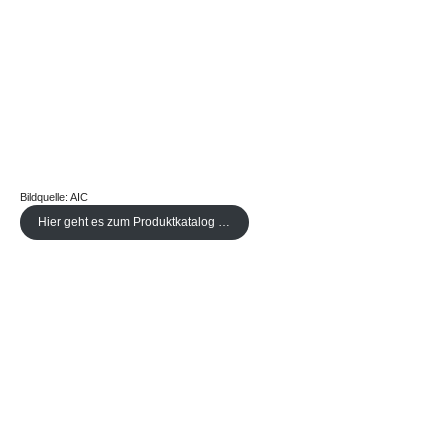
Bildquelle: AIC
Hier geht es zum Produktkatalog …