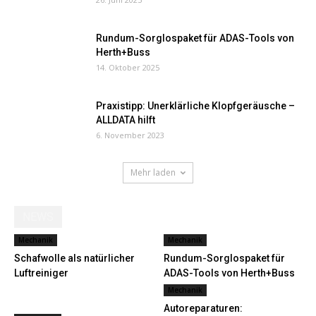
Rundum-Sorglospaket für ADAS-Tools von
Herth+Buss
14. Oktober 2025
Praxistipp: Unerklärliche Klopfgeräusche –
ALLDATA hilft
6. November 2023
Mehr laden
NEWS
Mechanik
Mechanik
Schafwolle als natürlicher
Rundum-Sorglospaket für
Luftreiniger
ADAS-Tools von Herth+Buss
Mechanik
Autoreparaturen: